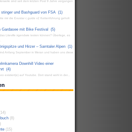
ttlerweile sind seit dem letzten Post 9 Jahre vergangen
g stinger und Bashguard von FSA
(1)
atte mir die Exustar c.guide v2 Kettenführung geholt
 Gardasee mit Bike Festival
(5)
 das Liteville irgendwie testen können? Überlege, es
.
igspitze und Hirzer – Sarntaler Alpen
(1)
 sind Anfang September in Meran und haben uns diese
elmkamera Downhill Video einer
hrt
(4)
eo existiert(e) auf Youtube. Dort stand wohl in der...
en
14)
ebuch
(8)
)
hte
(15)