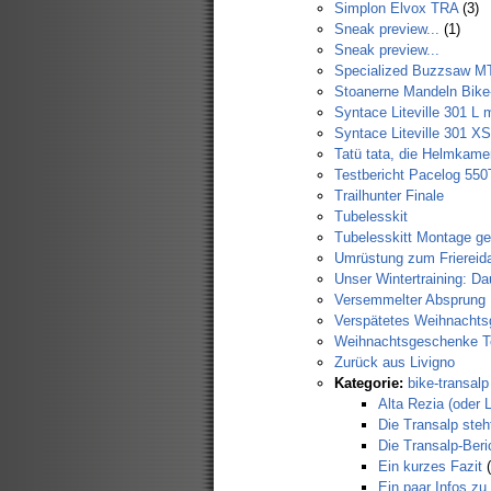
Simplon Elvox TRA
(3)
Sneak preview...
(1)
Sneak preview...
Specialized Buzzsaw M
Stoanerne Mandeln Bik
Syntace Liteville 301 L
Syntace Liteville 301 XS
Tatü tata, die Helmkamer
Testbericht Pacelog 55
Trailhunter Finale
Tubelesskit
Tubelesskitt Montage ge
Umrüstung zum Friereida
Unser Wintertraining: Da
Versemmelter Absprung
Verspätetes Weihnachts
Weihnachtsgeschenke Te
Zurück aus Livigno
Kategorie:
bike-transalp
Alta Rezia (oder 
Die Transalp steh
Die Transalp-Ber
Ein kurzes Fazit
(
Ein paar Infos zu