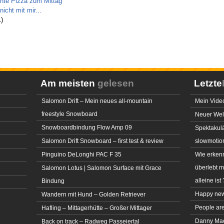
hte Pizza zum Mittag
icht mit mir...
)
Am meisten
gelesen
Letzte
Salomon Drift – Mein neues all-mountain
Mein Video
freestyle Snowboard
Neuer Welt
Snowboardbindung Flow Amp 09
Spektakulä
Salomon Drift Snowboard – first test & review
slowmotio
Pinguino DeLonghi PAC F 35
Wie erkenn
überlebt 
Salomon Lotus | Salomon Surface mit Grace
alleine ist 
Bindung
Happy new
Wandern mit Hund – Golden Retriever
People ar
Hafling – Mittagerhütte – Großer Mittager
Danny MacA
Back on track – Radweg Passeiertal