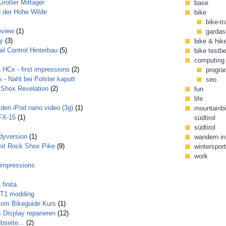
 Großer Mittager
base
 der Hohe Wilde
bike
bike-tr
eview
(1)
gardas
y
(3)
bike & hik
il Control Hinterbau
(5)
bike testbe
computing
HCx - first impressions
(2)
progr
- Naht bei Polster kaputt
seo
 Shox Revelation
(2)
fun
life
den iPod nano video (3g)
(1)
mountainbi
FX-15
(1)
südtirol
südtirol
dyversion
(1)
wandern in 
 mit Rock Shox Pike
(9)
wintersport
work
t impressions
finita
m T1 modding
om Bikeguide Kurs
(1)
 Display reparieren
(12)
seite...
(2)