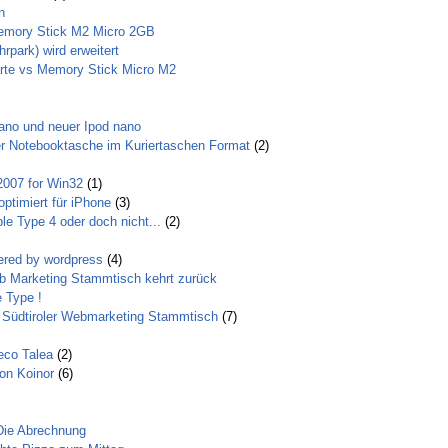
n
emory Stick M2 Micro 2GB
rpark) wird erweitert
rte vs Memory Stick Micro M2
ano und neuer Ipod nano
ner Notebooktasche im Kuriertaschen Format
(2)
2007 for Win32
(1)
optimiert für iPhone
(3)
e Type 4 oder doch nicht...
(2)
ered by wordpress
(4)
eb Marketing Stammtisch kehrt zurück
 Type !
 Südtiroler Webmarketing Stammtisch
(7)
eco Talea
(2)
on Koinor
(6)
Die Abrechnung