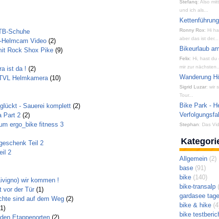
Stefanq
: Also mi
und ich als...
Kettenführun
Ronny Rox
: Hi h
TB-Schuhe
aber das ist der...
e-Helmcam Video
(2)
Bikeurlaub am
 mit Rock Shox Pike
(9)
Felix
: Hi, hast du
mir zur nächsten..
a ist da !
(2)
Wanderung Hön
0TVL Helmkamera
(10)
Sigrid Luzar
: wir
Tour...
Bike Park - H
glückt - Sauerei komplett
(2)
Verfolgungsfa
 Part 2
(2)
um ergo_bike fitness 3
Stephan
: Das Vid
Kategori
geschenk Teil 2
il 2
Allgemein
(2)
base
(91)
bike
(140)
Livigno) wir kommen !
bike-transalp
(
t vor der Tür
(1)
gardasee tag
ichte sind auf dem Weg
(2)
bike & hike
(4
1)
bike testberic
 den Etappenorten
(2)