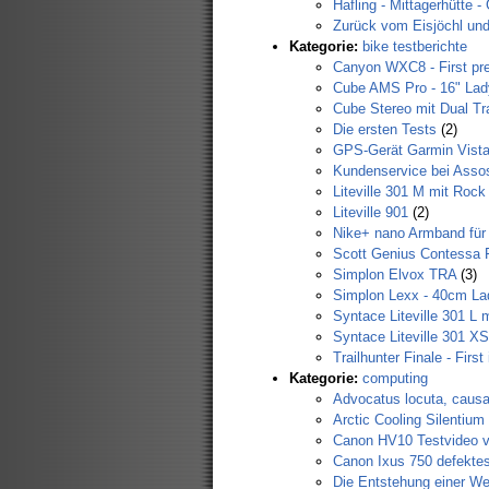
Hafling - Mittagerhütte -
Zurück vom Eisjöchl und
Kategorie:
bike testberichte
Canyon WXC8 - First pr
Cube AMS Pro - 16" Lad
Cube Stereo mit Dual Tra
Die ersten Tests
(2)
GPS-Gerät Garmin Vista 
Kundenservice bei Assos 
Liteville 301 M mit Rock
Liteville 901
(2)
Nike+ nano Armband für 
Scott Genius Contessa 
Simplon Elvox TRA
(3)
Simplon Lexx - 40cm La
Syntace Liteville 301 L
Syntace Liteville 301 XS
Trailhunter Finale - Firs
Kategorie:
computing
Advocatus locuta, causa 
Arctic Cooling Silentiu
Canon HV10 Testvideo v
Canon Ixus 750 defektes
Die Entstehung einer Web