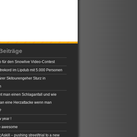
Beiträge
 für den Snowlive Video-Contest
rekord im Lipdub mit 5.000 Personen
rer Skitourengeher Sturz in
n
t man einen Schlaganfall und wie
man eine Herzattacke wenn man
?
 year !
e awesome
skill – pushing street/trial to a new