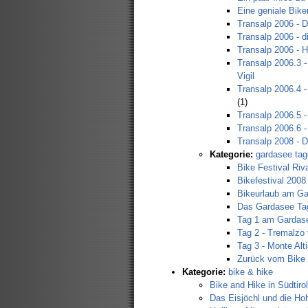
Eine geniale Bik
Transalp 2006 - 
Transalp 2006 - d
Transalp 2006 - H
Transalp 2006.3 -
Vigil
Transalp 2006.4 - 
(1)
Transalp 2006.5 
Transalp 2006.6 -
Transalp 2008 - D
Kategorie:
gardasee ta
Bike Festival Riv
Bikefestival 2008
Bikeurlaub am Ga
Das Gardasee Ta
Tag 1 am Gardas
Tag 2 - Tremalzo
Tag 3 - Monte Alt
Zurück vom Bike 
Kategorie:
bike & hike
Bike and Hike in Südtirol
Das Eisjöchl und die Hoh