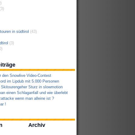
)
3)
ouren in südtirol
(43)
tirol
(3)
0)
iträge
r den Snowlive Video-Contest
ord im Lipdub mit 5.000 Personen
 Skitourengeher Sturz in slowmotion
an einen Schlaganfall und wie überlebt
attacke wenn man alleine ist ?
ar !
n
Archiv