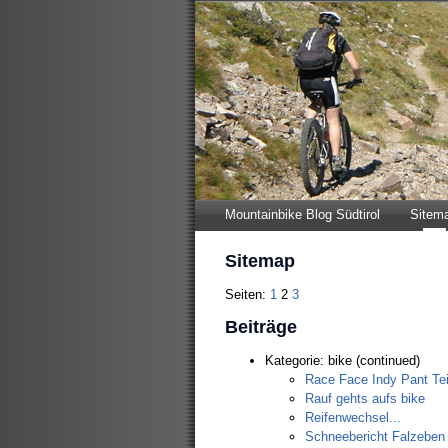
Mountainbike Blog Südtirol
Sitem
Sitemap
Seiten:
1
2
3
Beiträge
Kategorie: bike (continued)
Race Face Indy Pant Tei
Rauf gehts aufs bike
Reifenwechsel...
Schneebericht Falzeben