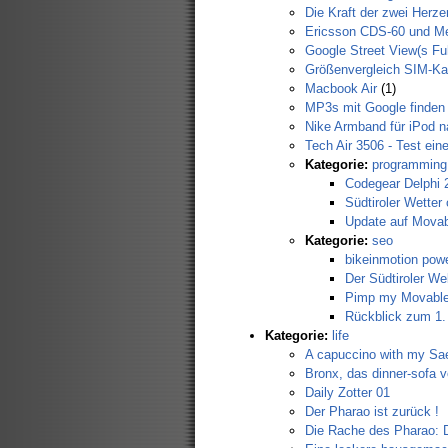
Die Kraft der zwei Herze
Ericsson CDS-60 und M
Google Street View(s Fuh
Größenvergleich SIM-Ka
Macbook Air
(1)
MP3s mit Google finden
Nike Armband für iPod n
Tech Air 3506 - Test ei
Kategorie:
programming
Codegear Delphi 
Südtiroler Wetter 
Update auf Movabl
Kategorie:
seo
bikeinmotion pow
Der Südtiroler W
Pimp my Movable
Rückblick zum 1.
Kategorie:
life
A capuccino with my Sa
Bronx, das dinner-sofa v
Daily Zotter 01
Der Pharao ist zurück !
Die Rache des Pharao: 