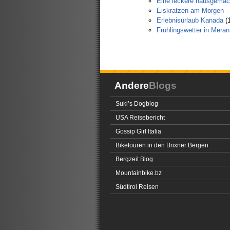
Eine leckere hausgemac
Eiskratzen am Morgen - n
Erlebnisurlaub Kanada
(1
Frühlingswetter in Meran
Andere
Blogs
Suki’s Dogblog
USA Reisebericht
Gossip Girl Italia
Biketouren in den Brixner Bergen
Bergzeit Blog
Mountainbike.bz
Südtirol Reisen