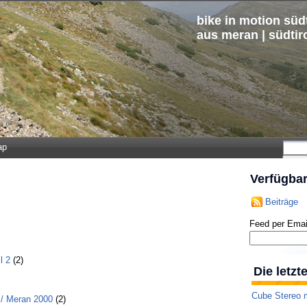
bike in motion südt
aus meran | südtir
ap
Verfügba
Beiträge
Feed per Emai
l 2
(2)
Die letz
Cube Stereo m
 / Meran 2000
(2)