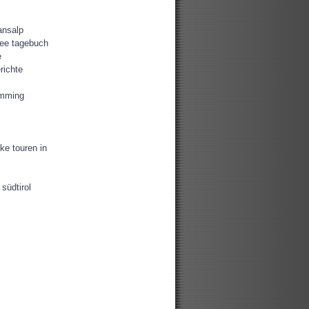
ansalp
ee tagebuch
e
richte
amming
ke touren in
südtirol