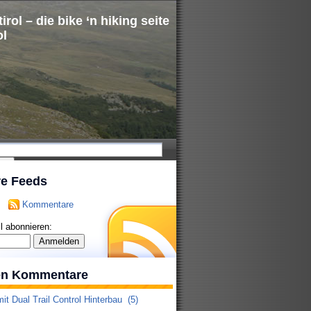
irol – die bike ‘n hiking seite
ol
re Feeds
Kommentare
l abonnieren:
ten Kommentare
it Dual Trail Control Hinterbau
(5)