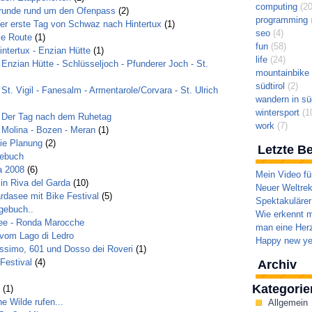
computing
(20
erunde rund um den Ofenpass
(2)
programming
(
Der erste Tag von Schwaz nach Hintertux
(1)
seo
(4)
ie Route
(1)
fun
(58)
intertux - Enzian Hütte
(1)
life
(24)
 Enzian Hütte - Schlüsseljoch - Pfunderer Joch - St.
mountainbike t
südtirol
(2)
St. Vigil - Fanesalm - Armentarole/Corvara - St. Ulrich
wandern in süd
wintersport
(1
- Der Tag nach dem Ruhetag
work
(7)
 Molina - Bozen - Meran
(1)
ie Planung
(2)
Letzte Be
gebuch
a 2008
(6)
Mein Video fü
 in Riva del Garda
(10)
Neuer Weltrek
rdasee mit Bike Festival
(5)
Spektakulärer
gebuch..
Wie erkennt m
ee - Ronda Marocche
man eine Herz
 vom Lago di Ledro
Happy new ye
issimo, 601 und Dosso dei Roveri
(1)
Festival
(4)
Archiv
Kategorie
(1)
e Wilde rufen...
Allgemein