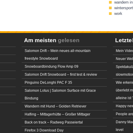
wandern in 
wintersport
work
Am meisten
gelesen
Letzte
Salomon Drift – Mein neues all-mountain
Mein Video
freestyle Snowboard
Neuer Welt
Snowboardbindung Flow Amp 09
Spektakulä
Salomon Drift Snowboard – first test & review
slowmotio
Pinguino DeLonghi PAC F 35
Wie erkenn
überlebt 
Salomon Lotus | Salomon Surface mit Grace
alleine ist 
Bindung
Happy new
Wandern mit Hund – Golden Retriever
People ar
Hafling – Mittagerhütte – Großer Mittager
Danny MacA
Back on track – Radweg Passeiertal
level
Firefox 3 Download Day