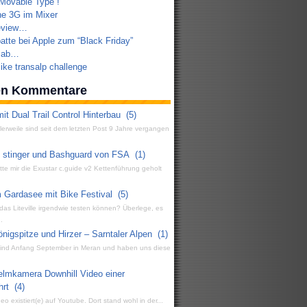
Movable Type !
e 3G im Mixer
eview…
atte bei Apple zum “Black Friday”
 ab…
ike transalp challenge
ten Kommentare
it Dual Trail Control Hinterbau
(5)
ttlerweile sind seit dem letzten Post 9 Jahre vergangen
g stinger und Bashguard von FSA
(1)
atte mir die Exustar c.guide v2 Kettenführung geholt
 Gardasee mit Bike Festival
(5)
 das Liteville irgendwie testen können? Überlege, es
.
igspitze und Hirzer – Sarntaler Alpen
(1)
 sind Anfang September in Meran und haben uns diese
elmkamera Downhill Video einer
hrt
(4)
eo existiert(e) auf Youtube. Dort stand wohl in der...