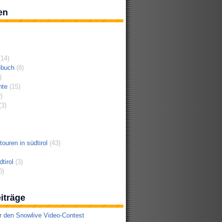
en
14)
ebuch
(8)
)
hte
(15)
)
3)
ouren in südtirol
(43)
tirol
(3)
0)
iträge
r den Snowlive Video-Contest