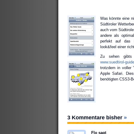
Was könnte eine nüt
Südtiroler Wetterbe
auch vom Südtirole
andere als optima
perfekt auf das i
look&feel einer rich
Zu sehen gibt
www.suedtirol-guid
trotzdem in voller
Apple Safari. Die
benötigten CSS3-Be
3 Kommentare bisher
»
Flo sagt