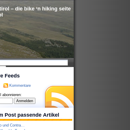
irol – die bike ‘n hiking seite
ol
re Feeds
Kommentare
l abonnieren:
m Post passende Artikel
o und Contra…