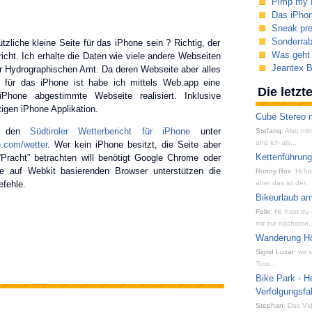
Pimp my 
Das iPhon
Sneak pr
Sonderrab
zliche kleine Seite für das iPhone sein ? Richtig, der
Was geht
richt. Ich erhalte die Daten wie viele andere Webseiten
Jeantex B
r Hydrographischen Amt. Da deren Webseite aber alles
l für das iPhone ist habe ich mittels Web.app eine
Die letz
Phone abgestimmte Webseite realisiert. Inklusive
tigen iPhone Applikation.
Cube Stereo m
s den
Südtiroler Wetterbericht für iPhone
unter
Stefanq
: Also mi
und ich als...
e.com/wetter
. Wer kein iPhone besitzt, die Seite aber
Kettenführun
 “Pracht” betrachten will benötigt Google Chrome oder
se auf Webkit basierenden Browser unterstützen die
Ronny Rox
: Hi h
fehle.
aber das ist der...
Bikeurlaub am
Felix
: Hi, hast du
mir zur nächsten..
Wanderung Hön
Sigrid Luzar
: wir
Tour...
Bike Park - H
Verfolgungsfa
Stephan
: Das Vid