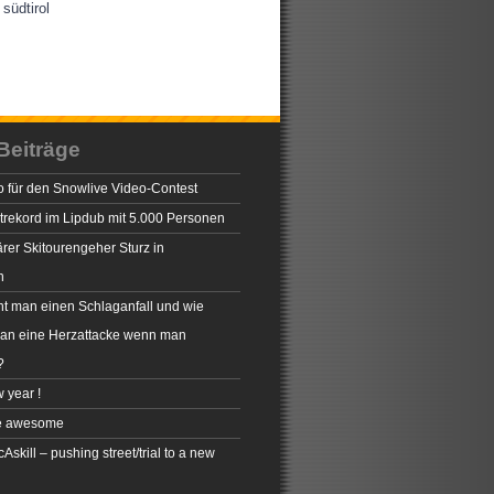
südtirol
Beiträge
 für den Snowlive Video-Contest
rekord im Lipdub mit 5.000 Personen
rer Skitourengeher Sturz in
n
t man einen Schlaganfall und wie
man eine Herzattacke wenn man
?
 year !
e awesome
skill – pushing street/trial to a new