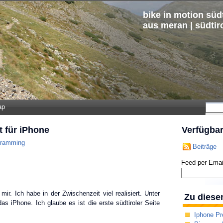
bike in motion südt
aus meran | südtir
ap
t für iPhone
Verfügba
gramming
Beiträge
Feed per Emai
ir. Ich habe in der Zwischenzeit viel realisiert. Unter
Zu diese
as iPhone. Ich glaube es ist die erste südtiroler Seite
Iphone Pr