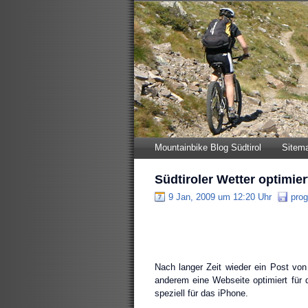
Mountainbike Blog Südtirol
Sitem
Südtiroler Wetter optimier
9 Jan, 2009 um 12:20 Uhr
pro
Nach langer Zeit wieder ein Post von m
anderem eine Webseite optimiert für d
speziell für das iPhone.