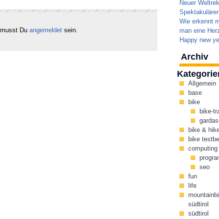
Neuer Weltrek
Spektakulärer
Wie erkennt m
 musst Du
angemeldet
sein.
man eine Herz
Happy new ye
Archiv
Kategorie
Allgemein
base
bike
bike-tr
gardas
bike & hik
bike testbe
computing
progr
seo
fun
life
mountainbi
südtirol
südtirol