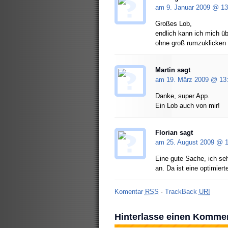
am 9. Januar 2009 @
13
Großes Lob,
endlich kann ich mich ü
ohne groß rumzuklicken
Martin sagt
am 19. März 2009 @
13
Danke, super App.
Ein Lob auch von mir!
Florian
sagt
am 25. August 2009 @
1
Eine gute Sache, ich seh
an. Da ist eine optimiert
Komentar
RSS
·
TrackBack
URI
Hinterlasse einen Komme