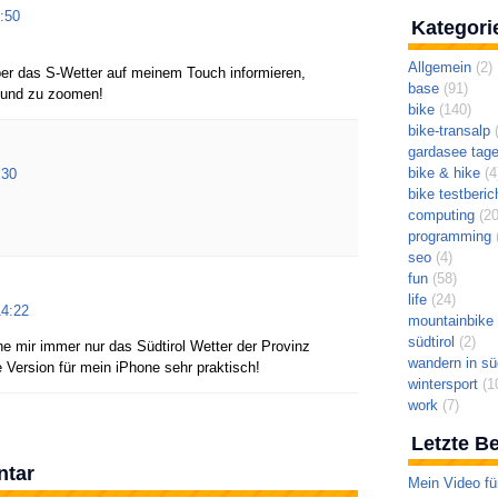
:50
Kategori
Allgemein
(2)
ber das S-Wetter auf meinem Touch informieren,
base
(91)
 und zu zoomen!
bike
(140)
bike-transalp
(
gardasee tag
bike & hike
(4
:30
bike testberic
computing
(20
programming
(
seo
(4)
fun
(58)
life
(24)
4:22
mountainbike t
südtirol
(2)
e mir immer nur das Südtirol Wetter der Provinz
wandern in süd
e Version für mein iPhone sehr praktisch!
wintersport
(1
work
(7)
Letzte Be
ntar
Mein Video fü