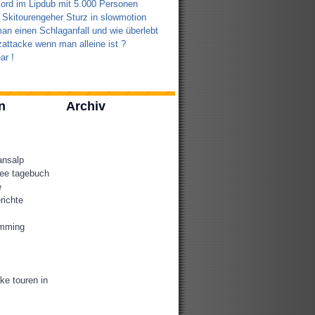
ord im Lipdub mit 5.000 Personen
 Skitourengeher Sturz in slowmotion
an einen Schlaganfall und wie überlebt
attacke wenn man alleine ist ?
ar !
n
Archiv
ansalp
ee tagebuch
e
richte
amming
ke touren in