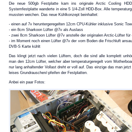
Die neue 500gb Festplatte kam ins originale Arctic Cooling HDD
Systemfestplatte wanderte in eine 5 1/4-Zoll HDD-Box. Alle temperaturge
mussten weichen. Das neue Kühlkonzept beinhaltet:
- einen auf 7v heruntergeregelten 12cm CPU-Kühler inklusive Sonic Tow
- ein 8cm Sharkoon Lüfter @7v als Auslass
- zwei 8cm Sharkoon Lüfter @7v anstelle der originalen Arctic-Lüfter für 
- im Moment noch einen Lüfter @7v der vom Boden die Frischluft ansa
DVB-S Karte kühlt
Das klingt jetzt nach vielen Lüftern, doch die sind alle komplett unh
man den 12cm Lüfter, welcher aber temperaturgeregelt vom Motherboard
nur lang anhaltender Vollast dreht er voll auf. Das einzige das man jetzt
leises Grundrauschen/-pfeifen der Festplatten.
Anbei ein paar Fotos: