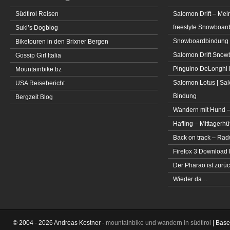
Südtirol Reisen
Salomon Drift – Mei
freestyle Snowboar
Suki’s Dogblog
Snowboardbindung 
Biketouren in den Brixner Bergen
Salomon Drift Snowbo
Gossip Girl Italia
Pinguino DeLonghi 
Mountainbike.bz
Salomon Lotus | Sal
USA Reisebericht
Bindung
Bergzeit Blog
Wandern mit Hund –
Hafling – Mittagerhü
Back on track – Rad
Firefox 3 Download
Der Pharao ist zurüc
Wieder da…
© 2004 - 2026 Andreas Kostner -
mountainbike und wandern in südtirol
| Bas