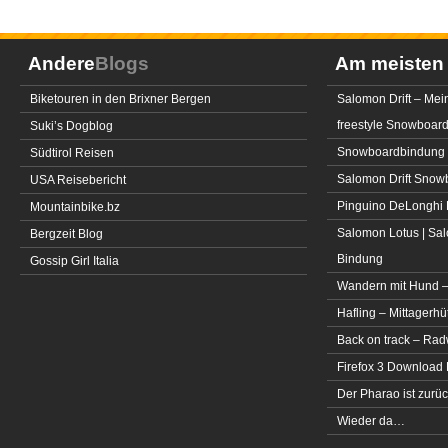
Andere
Blogs
Am meiste
Biketouren in den Brixner Bergen
Salomon Drift – Mei
freestyle Snowboar
Suki’s Dogblog
Snowboardbindung 
Südtirol Reisen
Salomon Drift Snowbo
USA Reisebericht
Pinguino DeLonghi 
Mountainbike.bz
Salomon Lotus | Sal
Bergzeit Blog
Bindung
Gossip Girl Italia
Wandern mit Hund –
Hafling – Mittagerhü
Back on track – Rad
Firefox 3 Download
Der Pharao ist zurüc
Wieder da…