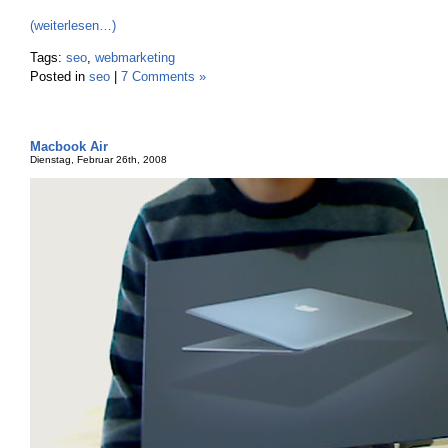
(weiterlesen…)
Tags:
seo
,
webmarketing
Posted in
seo
|
7 Comments »
Macbook Air
Dienstag, Februar 26th, 2008