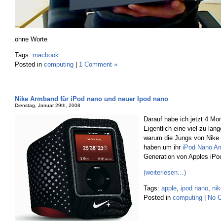
ohne Worte
Tags:
macbook
Posted in
computing
|
1 Comment »
Nike Armband für iPod nano und neuer Ipod nano
Dienstag, Januar 29th, 2008
Darauf habe ich jetzt 4 Mo
Eigentlich eine viel zu lang
warum die Jungs von Nike 
haben um ihr
iPod Nano A
Generation von Apples iP
(weiterlesen…)
Tags:
apple
,
ipod nano
,
nik
Posted in
computing
|
No 