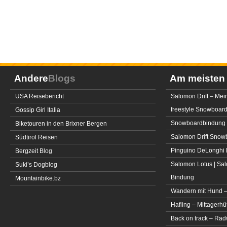
Andere
Blogs
Am meiste
USA Reisebericht
Salomon Drift – Mei
freestyle Snowboar
Gossip Girl Italia
Snowboardbindung 
Biketouren in den Brixner Bergen
Salomon Drift Snowbo
Südtirol Reisen
Pinguino DeLonghi 
Bergzeit Blog
Salomon Lotus | Sal
Suki’s Dogblog
Bindung
Mountainbike.bz
Wandern mit Hund –
Hafling – Mittagerhü
Back on track – Rad