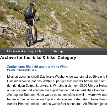
Mountainbike Blog Südtirol
Sitemap
Archive for the ‘bike & hike’ Category
Zurück vom Eisjöchl und der Hohe Wilde
Montag, August 27th, 2007
Missian accomplished! Das letzte Wochenende war ein tolles Bike und
Glücklicherweise hat das Wetter super gepasst und wir hatten auch am
den richtigen Zeitpunkt erwischt. Wir sind gleich um 08:00 Uhr zur Hohe
aufgebrochen und konnten am Gipfel Sonne und ein herrliches Panora
Abstieg zur Stettiner Hütte wurde es schon leicht bewölkt; wären wir sp
hätten wir keine Sonne am Gipfel mehr erleben dürfen. Auch beim Downh
war der Himmel bedeckt und es wurde fast schon kalt. Ab Pfelders jed