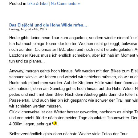
Posted in
bike & hike
|
No Comments »
Das Eisjöchl und die Hohe Wilde rufen…
Freitag, August 24th, 2007
Heute gibts keine neue Tour zum angucken, sondern wieder einmal “nur” 
Ich hab noch einige Touren der letzten Wochen nicht gebloggt, teilweise
noch auf dem Ciclomaster HAC oben und noch nicht heruntergeladen. 
Latzfonser Kreuz muss ich endlich schreiben, aber ich hab im Moment w
tun und zu planen…
Anyway, morgen gehts hoch hinaus. Wir werden mit den Bikes zum Eisjö
schauen wieviel wir fahren und wieviel wir schieben müssen, da wir auc
Rucksack mitnehmen werden. Auf der Stettiner Hütte wird dann übernach
aklimatisiert, denn am Sonntag gehts hoch hinauf auf die Hohe Wilde. Na
pedes und nicht mit dem Bike. Nach dem Abstieg gibts dann die tolle Tra
Passeiertal. Und auch hier bin ich gespannt wie schwer der Trail nun wirk
wir schieben werden müssen.
Glücklicherweise ist das Wetter besser geworden, nachdem es einige Ta
und verspricht für die nächsten beiden Tage absolutes Traumwetter. Der
4.000m liegen, sehr gut
.
Selbstverständlich gibts dann nächste Woche viele Fotos der Tour.