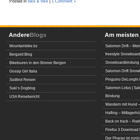
Posted in
bike & hike
|
1 Comment »
Andere
Blogs
Am meiste
Mountainbike.bz
Salomon Drift – Mei
freestyle Snowboar
Bergzeit Blog
Snowboardbindung 
Biketouren in den Brixner Bergen
Salomon Drift Snowbo
Gossip Girl Italia
Pinguino DeLonghi 
Südtirol Reisen
Salomon Lotus | Sal
Suki’s Dogblog
Bindung
USA Reisebericht
Wandern mit Hund –
Hafling – Mittagerhü
Back on track – Rad
Firefox 3 Download
Der Pharao ist zurüc