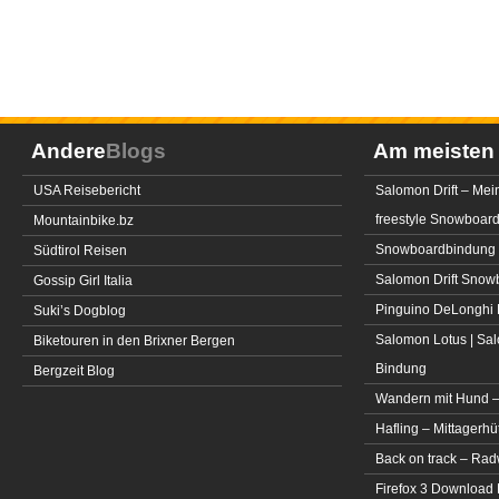
Andere
Blogs
Am meiste
USA Reisebericht
Salomon Drift – Mei
freestyle Snowboar
Mountainbike.bz
Snowboardbindung 
Südtirol Reisen
Salomon Drift Snowbo
Gossip Girl Italia
Pinguino DeLonghi 
Suki’s Dogblog
Salomon Lotus | Sal
Biketouren in den Brixner Bergen
Bindung
Bergzeit Blog
Wandern mit Hund –
Hafling – Mittagerhü
Back on track – Rad
Firefox 3 Download