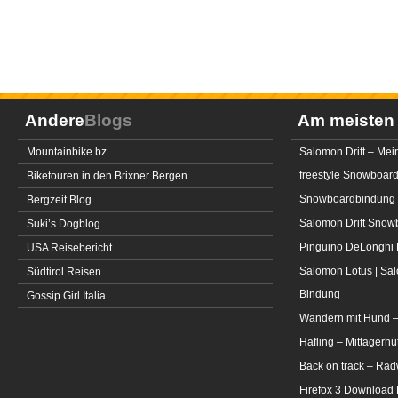
Andere
Blogs
Am meiste
Mountainbike.bz
Salomon Drift – Mei
freestyle Snowboar
Biketouren in den Brixner Bergen
Snowboardbindung 
Bergzeit Blog
Salomon Drift Snowbo
Suki’s Dogblog
Pinguino DeLonghi 
USA Reisebericht
Salomon Lotus | Sal
Südtirol Reisen
Bindung
Gossip Girl Italia
Wandern mit Hund –
Hafling – Mittagerhü
Back on track – Rad
Firefox 3 Download