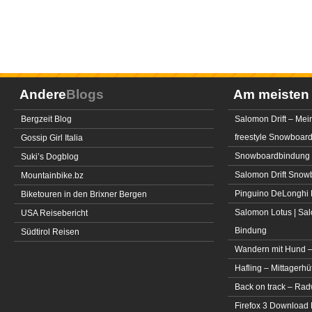
Andere
Blogs
Am meiste
Bergzeit Blog
Salomon Drift – Mei
freestyle Snowboar
Gossip Girl Italia
Snowboardbindung 
Suki’s Dogblog
Salomon Drift Snowbo
Mountainbike.bz
Pinguino DeLonghi 
Biketouren in den Brixner Bergen
Salomon Lotus | Sal
USA Reisebericht
Bindung
Südtirol Reisen
Wandern mit Hund –
Hafling – Mittagerhü
Back on track – Rad
Firefox 3 Download