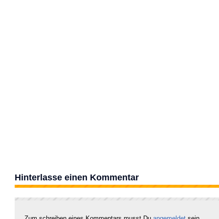
Hinterlasse einen Kommentar
Zum schreiben eines Kommentars musst Du
angemeldet
sein.