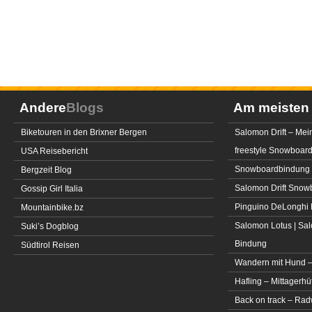
Andere
Blogs
Am meiste
Biketouren in den Brixner Bergen
Salomon Drift – Mei
freestyle Snowboar
USA Reisebericht
Snowboardbindung 
Bergzeit Blog
Salomon Drift Snowbo
Gossip Girl Italia
Pinguino DeLonghi 
Mountainbike.bz
Salomon Lotus | Sal
Suki’s Dogblog
Bindung
Südtirol Reisen
Wandern mit Hund –
Hafling – Mittagerhü
Back on track – Rad