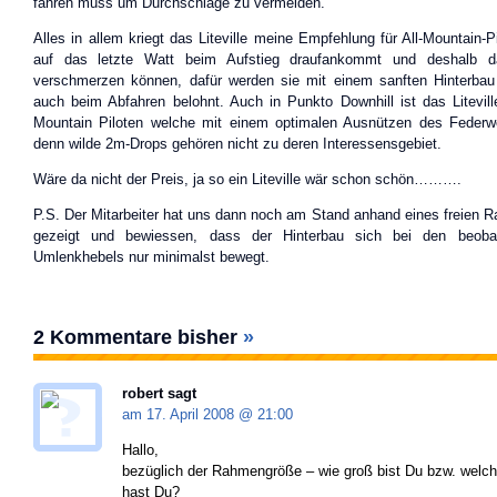
fahren muss um Durchschläge zu vermeiden.
Alles in allem kriegt das Liteville meine Empfehlung für All-Mountain-P
auf das letzte Watt beim Aufstieg draufankommt und deshalb 
verschmerzen können, dafür werden sie mit einem sanften Hinterbau
auch beim Abfahren belohnt. Auch in Punkto Downhill ist das Liteville 
Mountain Piloten welche mit einem optimalen Ausnützen des Federw
denn wilde 2m-Drops gehören nicht zu deren Interessensgebiet.
Wäre da nicht der Preis, ja so ein Liteville wär schon schön……….
P.S. Der Mitarbeiter hat uns dann noch am Stand anhand eines freien 
gezeigt und bewiessen, dass der Hinterbau sich bei den beob
Umlenkhebels nur minimalst bewegt.
2 Kommentare bisher
»
robert sagt
am 17. April 2008 @
21:00
Hallo,
bezüglich der Rahmengröße – wie groß bist Du bzw. welch
hast Du?