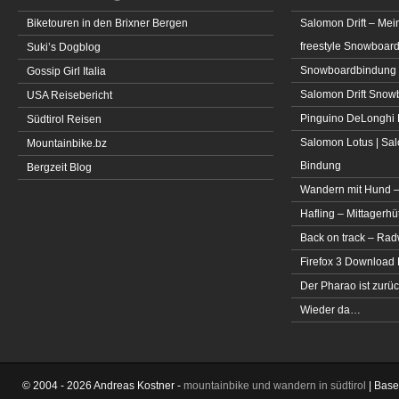
Biketouren in den Brixner Bergen
Salomon Drift – Mei
freestyle Snowboar
Suki’s Dogblog
Snowboardbindung 
Gossip Girl Italia
Salomon Drift Snowbo
USA Reisebericht
Pinguino DeLonghi 
Südtirol Reisen
Salomon Lotus | Sal
Mountainbike.bz
Bindung
Bergzeit Blog
Wandern mit Hund –
Hafling – Mittagerhü
Back on track – Rad
Firefox 3 Download
Der Pharao ist zurüc
Wieder da…
© 2004 - 2026 Andreas Kostner -
mountainbike und wandern in südtirol
| Bas