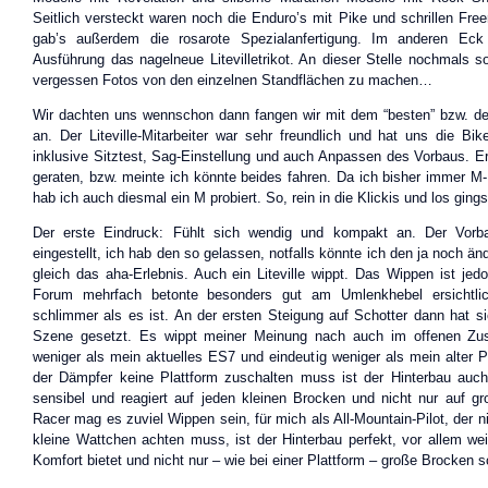
Seitlich versteckt waren noch die Enduro’s mit Pike und schrillen Fre
gab’s außerdem die rosarote Spezialanfertigung. Im anderen Eck
Ausführung das nagelneue Litevilletrikot. An dieser Stelle nochmals so
vergessen Fotos von den einzelnen Standflächen zu machen…
Wir dachten uns wennschon dann fangen wir mit dem “besten” bzw. d
an. Der Liteville-Mitarbeiter war sehr freundlich und hat uns die Bik
inklusive Sitztest, Sag-Einstellung und auch Anpassen des Vorbaus. Er
geraten, bzw. meinte ich könnte beides fahren. Da ich bisher immer M
hab ich auch diesmal ein M probiert. So, rein in die Klickis und los gings
Der erste Eindruck: Fühlt sich wendig und kompakt an. Der Vorba
eingestellt, ich hab den so gelassen, notfalls könnte ich den ja noch än
gleich das aha-Erlebnis. Auch ein Liteville wippt. Das Wippen ist jed
Forum mehrfach betonte besonders gut am Umlenkhebel ersichtlic
schlimmer als es ist. An der ersten Steigung auf Schotter dann hat sic
Szene gesetzt. Es wippt meiner Meinung nach auch im offenen Zu
weniger als mein aktuelles ES7 und eindeutig weniger als mein alter P
der Dämpfer keine Plattform zuschalten muss ist der Hinterbau auc
sensibel und reagiert auf jeden kleinen Brocken und nicht nur auf gr
Racer mag es zuviel Wippen sein, für mich als All-Mountain-Pilot, der n
kleine Wattchen achten muss, ist der Hinterbau perfekt, vor allem wei
Komfort bietet und nicht nur – wie bei einer Plattform – große Brocken s