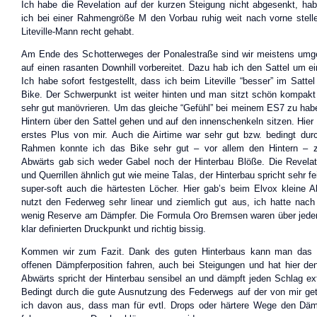
Ich habe die Revelation auf der kurzen Steigung nicht abgesenkt, ha
ich bei einer Rahmengröße M den Vorbau ruhig weit nach vorne stell
Liteville-Mann recht gehabt.
Am Ende des Schotterweges der Ponalestraße sind wir meistens umg
auf einen rasanten Downhill vorbereitet. Dazu hab ich den Sattel um e
Ich habe sofort festgestellt, dass ich beim Liteville “besser” im Satte
Bike. Der Schwerpunkt ist weiter hinten und man sitzt schön kompak
sehr gut manövrieren. Um das gleiche “Gefühl” bei meinem ES7 zu hab
Hintern über den Sattel gehen und auf den innenschenkeln sitzen. Hier kr
erstes Plus von mir. Auch die Airtime war sehr gut bzw. bedingt d
Rahmen konnte ich das Bike sehr gut – vor allem den Hintern – 
Abwärts gab sich weder Gabel noch der Hinterbau Blöße. Die Revelatio
und Querrillen ähnlich gut wie meine Talas, der Hinterbau spricht sehr f
super-soft auch die härtesten Löcher. Hier gab’s beim Elvox kleine Ab
nutzt den Federweg sehr linear und ziemlich gut aus, ich hatte nach
wenig Reserve am Dämpfer. Die Formula Oro Bremsen waren über jeden
klar definierten Druckpunkt und richtig bissig.
Kommen wir zum Fazit. Dank des guten Hinterbaus kann man das Li
offenen Dämpferposition fahren, auch bei Steigungen und hat hier d
Abwärts spricht der Hinterbau sensibel an und dämpft jeden Schlag ex
Bedingt durch die gute Ausnutzung des Federwegs auf der von mir ge
ich davon aus, dass man für evtl. Drops oder härtere Wege den Däm