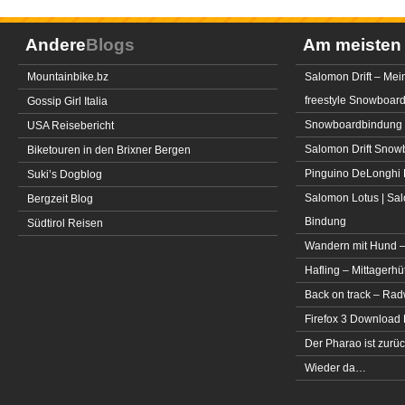
Andere
Blogs
Am meiste
Mountainbike.bz
Salomon Drift – Mei
freestyle Snowboar
Gossip Girl Italia
Snowboardbindung 
USA Reisebericht
Salomon Drift Snowbo
Biketouren in den Brixner Bergen
Pinguino DeLonghi 
Suki’s Dogblog
Salomon Lotus | Sal
Bergzeit Blog
Bindung
Südtirol Reisen
Wandern mit Hund –
Hafling – Mittagerhü
Back on track – Rad
Firefox 3 Download
Der Pharao ist zurüc
Wieder da…