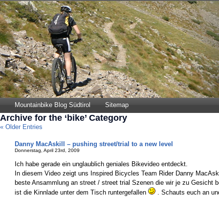
Mountainbike Blog Südtirol
Sitemap
Archive for the ‘bike’ Category
« Older Entries
Danny MacAskill – pushing street/trial to a new level
Donnerstag, April 23rd, 2009
Ich habe gerade ein unglaublich geniales Bikevideo entdeckt.
In diesem Video zeigt uns Inspired Bicycles Team Rider Danny MacAskil
beste Ansammlung an street / street trial Szenen die wir je zu Gesich
ist die Kinnlade unter dem Tisch runtergefallen
. Schauts euch an und