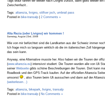
Tags drauf fahren wir wieder nach Livigno zurück, dann gibts wieder ein
Zwischenfazit..
Tags:
altarezia
,
livigno
,
stilfser joch
,
umbrail pass
Posted in
bike-transalp
|
2 Comments »
Alta Rezia (oder Livigno) wir kommen !
Samstag, August 23rd, 2008
Wie von mir befürchtet sind die Landkarten aus der Schweiz immer noch 
Ich frage mich so langsam wirklich ob die im italienischen Zoll hängeng
das sein kann.
Anyway, eine Alternative musste her. Also haben wir die Touren der offiz
(
www.altarezia.eu
) intensivst studiert. Die Touren wurden alle von Uli St
seiner
Webseite
gibts schöne Beschreibungen der Touren. Dort kann ma
Roadbook und den GPS-Track kaufen. Auf der offiziellen Altarezia Seite
umsonst
, also Touren beim Uli aussuchen und dann auf der Altarez
(weiterlesen…)
Tags:
altarezia
,
bikepark
,
livigno
,
transalp
Posted in
bike-transalp
|
No Comments »