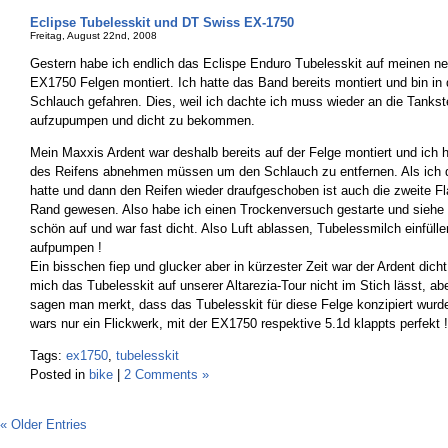
Eclipse Tubelesskit und DT Swiss EX-1750
Freitag, August 22nd, 2008
Gestern habe ich endlich das Eclispe Enduro Tubelesskit auf meinen 
EX1750 Felgen montiert. Ich hatte das Band bereits montiert und bin in
Schlauch gefahren. Dies, weil ich dachte ich muss wieder an die Tankst
aufzupumpen und dicht zu bekommen.
Mein Maxxis Ardent war deshalb bereits auf der Felge montiert und ich 
des Reifens abnehmen müssen um den Schlauch zu entfernen. Als ich d
hatte und dann den Reifen wieder draufgeschoben ist auch die zweite F
Rand gewesen. Also habe ich einen Trockenversuch gestarte und siehe d
schön auf und war fast dicht. Also Luft ablassen, Tubelessmilch einfülle
aufpumpen !
Ein bisschen fiep und glucker aber in kürzester Zeit war der Ardent dicht
mich das Tubelesskit auf unserer Altarezia-Tour nicht im Stich lässt, a
sagen man merkt, dass das Tubelesskit für diese Felge konzipiert wur
wars nur ein Flickwerk, mit der EX1750 respektive 5.1d klappts perfekt !
Tags:
ex1750
,
tubelesskit
Posted in
bike
|
2 Comments »
« Older Entries