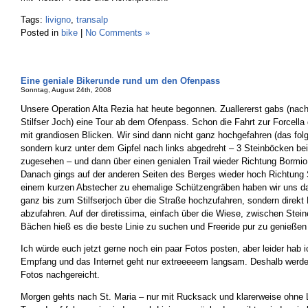
Tags:
livigno
,
transalp
Posted in
bike
|
No Comments »
Eine geniale Bikerunde rund um den Ofenpass
Sonntag, August 24th, 2008
Unsere Operation Alta Rezia hat heute begonnen. Zuallererst gabs (nach
Stilfser Joch) eine Tour ab dem Ofenpass. Schon die Fahrt zur Forcella d
mit grandiosen Blicken. Wir sind dann nicht ganz hochgefahren (das fol
sondern kurz unter dem Gipfel nach links abgedreht – 3 Steinböcken b
zugesehen – und dann über einen genialen Trail wieder Richtung Bormio
Danach gings auf der anderen Seiten des Berges wieder hoch Richtung S
einem kurzen Abstecher zu ehemalige Schützengräben haben wir uns da
ganz bis zum Stilfserjoch über die Straße hochzufahren, sondern direk
abzufahren. Auf der diretissima, einfach über die Wiese, zwischen Stei
Bächen hieß es die beste Linie zu suchen und Freeride pur zu genießen
Ich würde euch jetzt gerne noch ein paar Fotos posten, aber leider hab
Empfang und das Internet geht nur extreeeeem langsam. Deshalb wer
Fotos nachgereicht.
Morgen gehts nach St. Maria – nur mit Rucksack und klarerweise ohne L