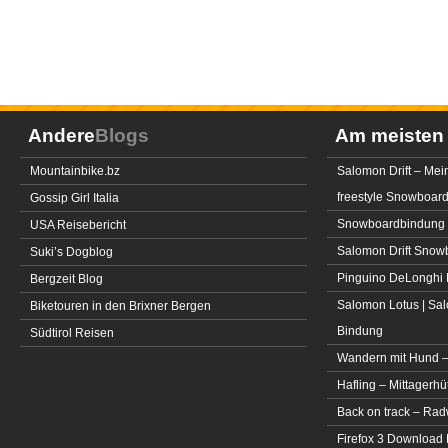
Andere
Blogs
Am meiste
Mountainbike.bz
Salomon Drift – Mei
freestyle Snowboar
Gossip Girl Italia
Snowboardbindung 
USA Reisebericht
Salomon Drift Snowbo
Suki’s Dogblog
Pinguino DeLonghi 
Bergzeit Blog
Salomon Lotus | Sal
Biketouren in den Brixner Bergen
Bindung
Südtirol Reisen
Wandern mit Hund –
Hafling – Mittagerhü
Back on track – Rad
Firefox 3 Download