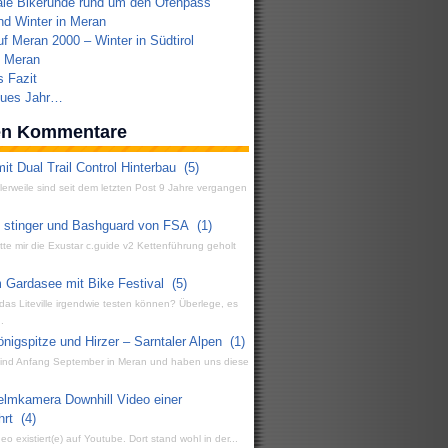
ale Bikerunde rund um den Ofenpass
d Winter in Meran
f Meran 2000 – Winter in Südtirol
n Meran
s Fazit
eues Jahr…
ten Kommentare
it Dual Trail Control Hinterbau
(5)
ttlerweile sind seit dem letzten Post 9 Jahre vergangen
g stinger und Bashguard von FSA
(1)
atte mir die Exustar c.guide v2 Kettenführung geholt
 Gardasee mit Bike Festival
(5)
 das Liteville irgendwie testen können? Überlege, es
.
igspitze und Hirzer – Sarntaler Alpen
(1)
 sind Anfang September in Meran und haben uns diese
elmkamera Downhill Video einer
hrt
(4)
eo existiert(e) auf Youtube. Dort stand wohl in der...