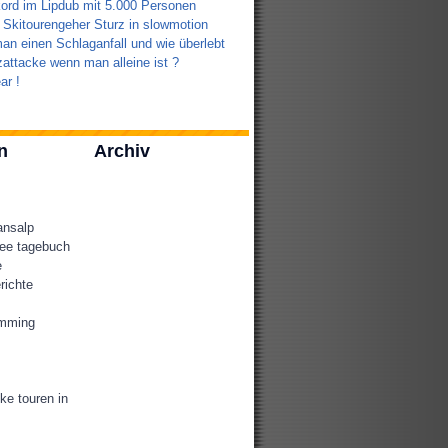
ord im Lipdub mit 5.000 Personen
 Skitourengeher Sturz in slowmotion
an einen Schlaganfall und wie überlebt
attacke wenn man alleine ist ?
ar !
n
Archiv
ansalp
ee tagebuch
e
richte
amming
ke touren in