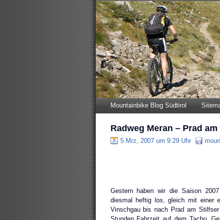
Mountainbike Blog Südtirol
Sitem
Radweg Meran – Prad am S
5 Mrz, 2007 um 9:29 Uhr
mount
Gestern haben wir die Saison 2007 “
diesmal heftig los, gleich mit eine
Vinschgau bis nach Prad am Stilfse
Stunden Fahrzeit auf dem Tacho. Gef