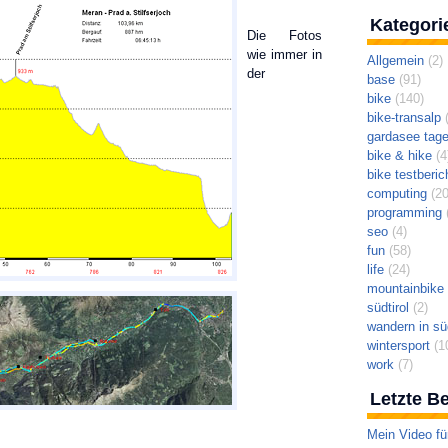
Kategori
Die Fotos
wie immer in
Allgemein
(2)
der
base
(91)
bike
(140)
bike-transalp
(
gardasee tag
bike & hike
(4
bike testberic
computing
(20
programming
(
seo
(4)
fun
(58)
life
(24)
mountainbike t
südtirol
(2)
wandern in süd
wintersport
(1
work
(7)
Letzte Be
Mein Video fü