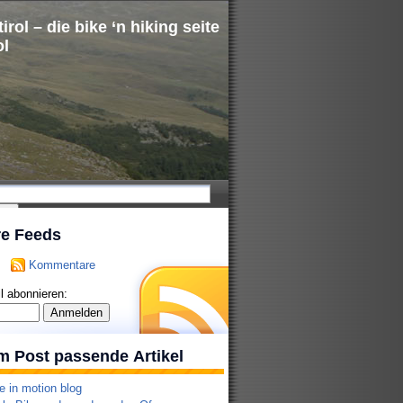
irol – die bike ‘n hiking seite
ol
re Feeds
Kommentare
l abonnieren:
m Post passende Artikel
e in motion blog