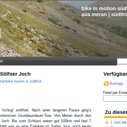
bike in motion südt
aus meran | südtir
ap
tilfser Joch
Verfügba
ainbike touren in südtirol
Beiträge
Feed per Emai
richtig” eröffnet. Nach einer längeren Pause ging’s
Zu diese
r extensiven Grundausdauer-Tour. Von Meran durch den
r Joch. Bis zum Schluss waren gut 105km und fast 7
1 Jahr bik
ühlt war es eine Ewigkeit im Sattel, bzw. noch heute