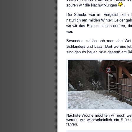
spüren wir die Nachwirkungen
.
Die Strecke war im Vergleich zum l
natürlich am milden Winter. Leider ga
wo wir das Bike schieben durften, 
war.
Besonders schön sah man den Wette
Schlanders und Laas. Dort wo uns le
sind gab es heuer, bzw. gestern am 04
Nächste Woche möchten wir noch weite
werden wir wahrscheinlich ein Stück
fahren.