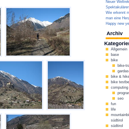
Neuer Weltrek
Spektakulärer
Wie erkennt m
man eine Herz
Happy new ye
Archiv
Kategorie
Allgemein
base
bike
bike-tr
gardas
bike & hik
bike testbe
computing
progr
seo
fun
life
mountainbi
südtirol
südtirol