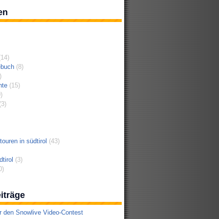
en
14)
ebuch
(8)
)
hte
(15)
)
3)
ouren in südtirol
(43)
tirol
(3)
0)
iträge
r den Snowlive Video-Contest