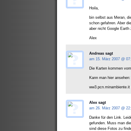
Hoila,
bin selbst aus Meran, di
schon gefahren. Aber die
aber nicht Google Earth 
Alex
Andreas sagt
am 15. März 2007 @
07
Die Karten kommen vom M
Kann man hier ansehen:
ww3.pcn.minambiente.it
Alex sagt
am 26. März 2007 @
22
Danke für den Link. Leid
gefunden. Muss man die 
sind diese Fotos zu find