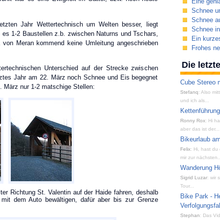
Eine geni
Schnee un
Schnee au
etzten Jahr Wettertechnisch um Welten besser, liegt
Schnee i
b es 1-2 Baustellen z.b. zwischen Naturns und Tschars,
Ein kurze
da von Meran kommend keine Umleitung angeschrieben
Frohes n
Die letz
rtechnischen Unterschied auf der Strecke zwischen
tztes Jahr am 22. März noch Schnee und Eis begegnet
Cube Stereo m
. März nur 1-2 matschige Stellen:
Stefanq
: Also mi
und ich als...
Kettenführun
Ronny Rox
: Hi h
aber das ist der...
Bikeurlaub am
Felix
: Hi, hast du
mir zur nächsten..
Wanderung Hön
Sigrid Luzar
: wir
Tour...
r Richtung St. Valentin auf der Haide fahren, deshalb
Bike Park - H
 mit dem Auto bewältigen, dafür aber bis zur Grenze
Verfolgungsfa
Stephan
: Das Vid