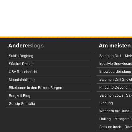
Andere
Blogs
Am meiste
Suki’s Dogblog
Salomon Drift – Mei
freestyle Snowboar
Südtirol Reisen
Snowboardbindung 
USA Reisebericht
Salomon Drift Snowbo
Mountainbike.bz
Pinguino DeLonghi 
Biketouren in den Brixner Bergen
Salomon Lotus | Sal
Bergzeit Blog
Bindung
Gossip Girl Italia
Wandern mit Hund –
Hafling – Mittagerhü
Back on track – Rad