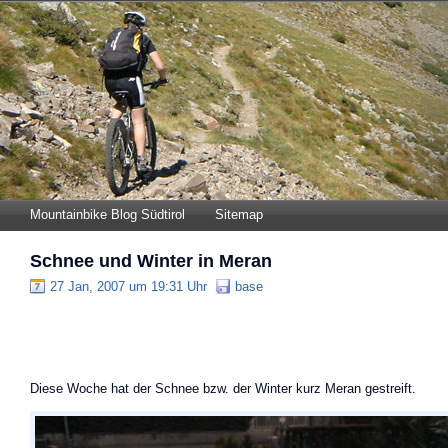
Mountainbike Blog Südtirol
Sitemap
Schnee und Winter in Meran
27 Jan, 2007 um 19:31 Uhr
base
Diese Woche hat der Schnee bzw. der Winter kurz Meran gestreift.