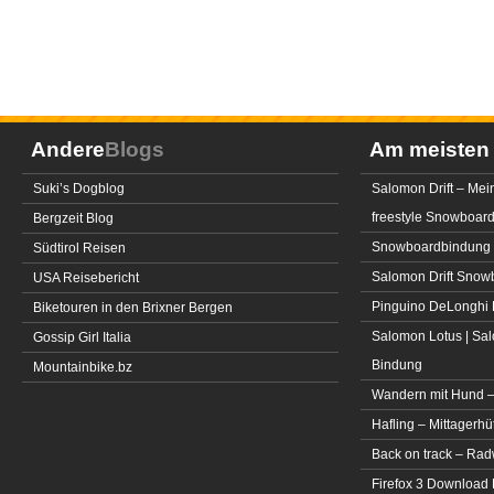
Andere
Blogs
Am meiste
Suki’s Dogblog
Salomon Drift – Mei
freestyle Snowboar
Bergzeit Blog
Snowboardbindung 
Südtirol Reisen
Salomon Drift Snowbo
USA Reisebericht
Pinguino DeLonghi 
Biketouren in den Brixner Bergen
Salomon Lotus | Sal
Gossip Girl Italia
Bindung
Mountainbike.bz
Wandern mit Hund –
Hafling – Mittagerhü
Back on track – Rad
Firefox 3 Download