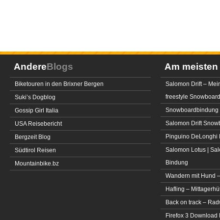
Andere
Blogs
Am meiste
Biketouren in den Brixner Bergen
Salomon Drift – Mei
freestyle Snowboar
Suki’s Dogblog
Snowboardbindung 
Gossip Girl Italia
Salomon Drift Snowbo
USA Reisebericht
Pinguino DeLonghi 
Bergzeit Blog
Salomon Lotus | Sal
Südtirol Reisen
Bindung
Mountainbike.bz
Wandern mit Hund –
Hafling – Mittagerhü
Back on track – Rad
Firefox 3 Download