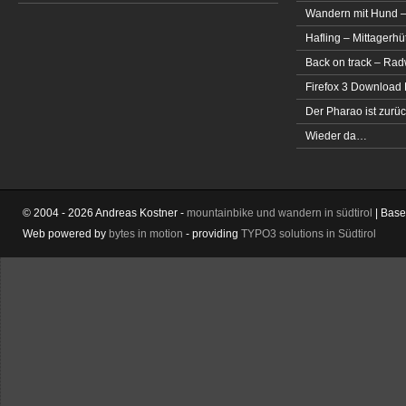
Wandern mit Hund –
Hafling – Mittagerhü
Back on track – Rad
Firefox 3 Download
Der Pharao ist zurüc
Wieder da…
© 2004 - 2026 Andreas Kostner -
mountainbike und wandern in südtirol
| Bas
Web powered by
bytes in motion
- providing
TYPO3 solutions in Südtirol