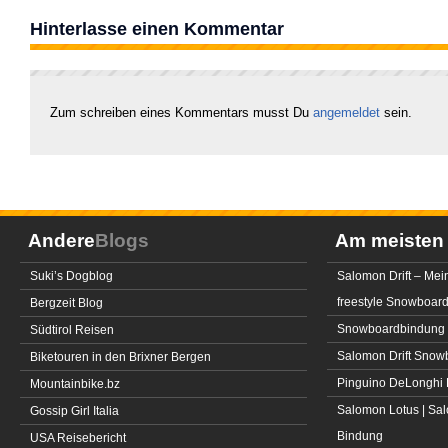
Hinterlasse einen Kommentar
Zum schreiben eines Kommentars musst Du
angemeldet
sein.
Andere
Blogs
Am meiste
Suki’s Dogblog
Salomon Drift – Mei
freestyle Snowboar
Bergzeit Blog
Snowboardbindung 
Südtirol Reisen
Salomon Drift Snowbo
Biketouren in den Brixner Bergen
Pinguino DeLonghi 
Mountainbike.bz
Salomon Lotus | Sal
Gossip Girl Italia
Bindung
USA Reisebericht