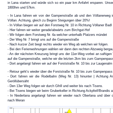
in Lana starten und würde sich so ein paar km Anfahrt ersparen. Unse
1800hm und 57km.
- In Lana fahren wir von der Gampenstraße ab und den Völlanerweg i
Völlan. Achtung, gleich zu Beginn Steigungen über 20%!
- In Völlan biegen wir auf den Forstweg Nr. 10 in Richtung Völlaner Badl
- Hier fahren wir weiter gerade/abwärts zum Birchgut-Hof
- Wir folgen dem Forstweg Nr. 4a welcher unterhalb Platzers mündet
- Der Weg Nr. 7 bringt uns auf die Gampenstraße
- Nach kurzer Zeit biegt rechts wieder ein Weg ab welchen wir folgen.
- Bei den Ferienwohnungen wählen wir dann den rechten Abzweig bergau
- An der nächsten Kreuzung bringt uns der 11er-Weg vorbei an saftigen
auf die Gampenstraße, welche wir die letzten 2km bis zum Gampenpass
- Dort angelangt fahren wir auf der Forststraße Nr. 10 bis zur Laugenalm
- Retour geht’s wieder über die Forststraße Nr. 10 bis zum Gampenpass
- Dort fahren wir die Rodelbahn (Weg Nr. 13) hinunter | Achtung A
Geröllübersäht
- Den 13er Weg folgen wir durch Gfrill und weiter bis nach Tisens.
- Bei Tisens biegen wir beim Gruberkeller in Richtung Ackpfeif/Brandis 
- In Niederlana angelangt fahren wir wieder nach Oberlana und über 
nach Meran