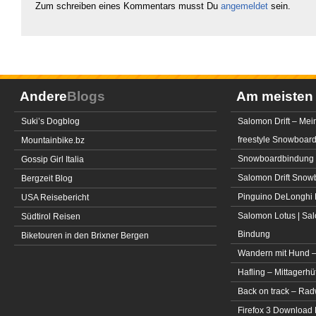
Zum schreiben eines Kommentars musst Du
angemeldet
sein.
Andere
Blogs
Am meiste
Suki’s Dogblog
Salomon Drift – Mei
freestyle Snowboar
Mountainbike.bz
Snowboardbindung 
Gossip Girl Italia
Salomon Drift Snowbo
Bergzeit Blog
Pinguino DeLonghi 
USA Reisebericht
Salomon Lotus | Sal
Südtirol Reisen
Bindung
Biketouren in den Brixner Bergen
Wandern mit Hund –
Hafling – Mittagerhü
Back on track – Rad
Firefox 3 Download