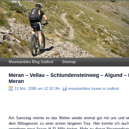
Mountainbike Blog Südtirol
Sitemap
Meran – Vellau – Schlundensteinweg – Algund – D
Meran
13 Mrz, 2006 um 12:10 Uhr
mountainbike touren in südtirol
Am Samstag meinte es das Wetter wieder einmal gut mit uns und wir
dem Mittagessen zu einer ersten längeren Tour. Hier konnte ich au
erworbene neue Assos H FI Mille testen. Mehr zu dieser Neuerwerbung