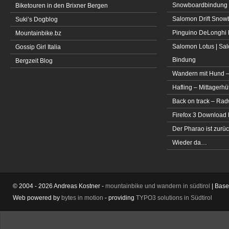
Snowboardbindung 
Biketouren in den Brixner Bergen
Salomon Drift Snowbo
Suki’s Dogblog
Pinguino DeLonghi 
Mountainbike.bz
Salomon Lotus | Sal
Gossip Girl Italia
Bindung
Bergzeit Blog
Wandern mit Hund –
Hafling – Mittagerhü
Back on track – Rad
Firefox 3 Download
Der Pharao ist zurüc
Wieder da…
© 2004 - 2026 Andreas Kostner -
mountainbike und wandern in südtirol
| Bas
Web powered by
bytes in motion
- providing
TYPO3 solutions in Südtirol