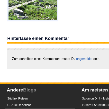
Hinterlasse einen Kommentar
Zum schreiben eines Kommentars musst Du
angemeldet
sein.
Andere
Blogs
Am meiste
Südtirol Reisen
Salomon Drift – Mei
freestyle Snowboar
USA Reisebericht