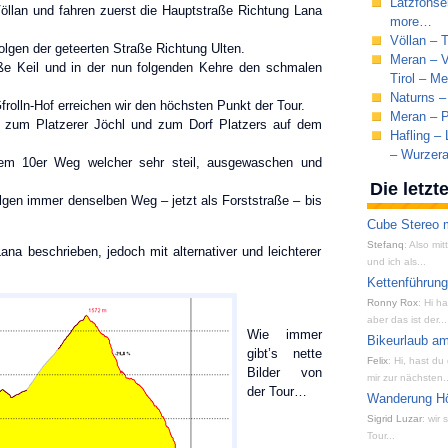
Latzfonse
Völlan und fahren zuerst die Hauptstraße Richtung Lana
more…
Völlan – 
olgen der geteerten Straße Richtung Ulten.
Meran – V
aße Keil und in der nun folgenden Kehre den schmalen
Tirol – Me
Naturns –
rolln-Hof erreichen wir den höchsten Punkt der Tour.
Meran – Pa
rn zum Platzerer Jöchl und zum Dorf Platzers auf dem
Hafling –
– Wurzer
 dem 10er Weg welcher sehr steil, ausgewaschen und
Die letz
olgen immer denselben Weg – jetzt als Forststraße – bis
Cube Stereo m
Stefanq
: Also mi
ana beschrieben, jedoch mit alternativer und leichterer
und ich als...
Kettenführun
Ronny Rox
: Hi h
aber das ist der...
Wie immer
Bikeurlaub am
gibt’s nette
Felix
: Hi, hast du
Bilder von
mir zur nächsten..
der Tour…
Wanderung Hön
Sigrid Luzar
: wir
Tour...