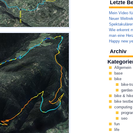
Letzte Be
Mein Video fü
Neuer Weltrek
Spektakulärer
Wie erkennt m
man eine Herz
Happy new ye
Archiv
Kategorie
Allgemein
base
bike
bike-tr
gardas
bike & hik
bike testbe
computing
progr
seo
fun
life