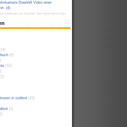
elmkamera Downhill Video einer
hrt
(4)
eo existiert(e) auf Youtube. Dort stand wohl in der...
en
14)
ebuch
(8)
)
hte
(15)
)
3)
ouren in südtirol
(43)
tirol
(3)
0)