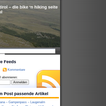
irol – die bike ‘n hiking seite
ol
re Feeds
Kommentare
l abonnieren:
m Post passende Artikel
Lana – Gampenpass – Laugenalm