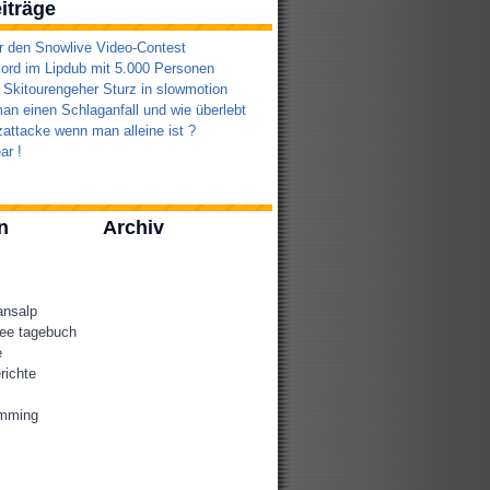
iträge
r den Snowlive Video-Contest
ord im Lipdub mit 5.000 Personen
 Skitourengeher Sturz in slowmotion
an einen Schlaganfall und wie überlebt
attacke wenn man alleine ist ?
ar !
n
Archiv
ansalp
ee tagebuch
e
richte
amming