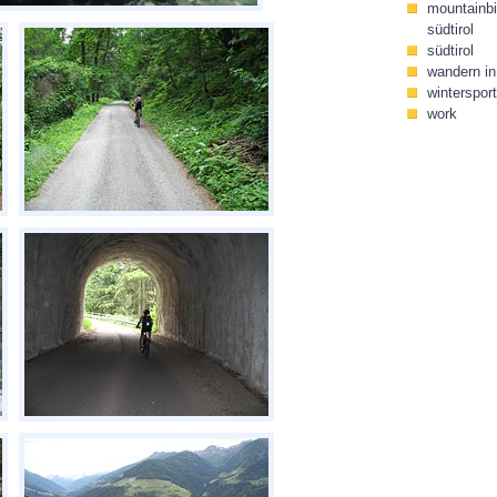
mountainbi
südtirol
südtirol
wandern in 
wintersport
work