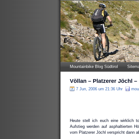
Mountainbike Blog Südtirol
Sitem
Völlan – Platzerer Jöchl –
7 Jun, 2006 um 21:36 Uhr
moun
Heute stell ich euch eine wirklich t
Aufstieg werden auf asphaltierten Hö
vom Platzerer Jöchl verspricht dann a