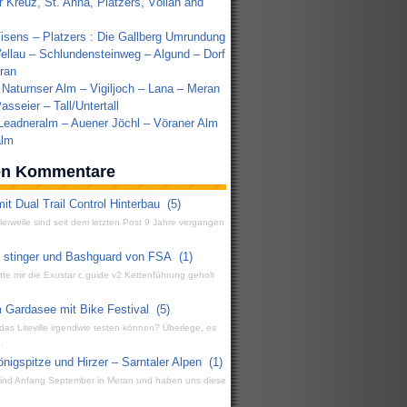
r Kreuz, St. Anna, Platzers, Völlan and
Tisens – Platzers : Die Gallberg Umrundung
ellau – Schlundensteinweg – Algund – Dorf
ran
 Naturnser Alm – Vigiljoch – Lana – Meran
sseier – Tall/Untertall
 Leadneralm – Auener Jöchl – Vöraner Alm
alm
ten Kommentare
it Dual Trail Control Hinterbau
(5)
ttlerweile sind seit dem letzten Post 9 Jahre vergangen
g stinger und Bashguard von FSA
(1)
atte mir die Exustar c.guide v2 Kettenführung geholt
 Gardasee mit Bike Festival
(5)
 das Liteville irgendwie testen können? Überlege, es
.
igspitze und Hirzer – Sarntaler Alpen
(1)
 sind Anfang September in Meran und haben uns diese