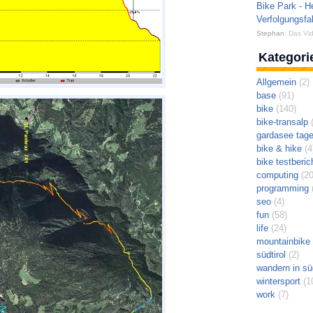
Bike Park - H
Verfolgungsfa
Stephan
: Das Vid
Kategori
Allgemein
(2)
base
(91)
bike
(140)
bike-transalp
(
gardasee tag
bike & hike
(4
bike testberic
computing
(20
programming
(
seo
(4)
fun
(58)
life
(24)
mountainbike t
südtirol
(2)
wandern in süd
wintersport
(1
work
(7)