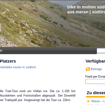
bike in motion südt
aus meran | südtir
ap
 Platzers
Verfügba
tainbike touren in südtirol
Beiträge
Feed per Emai
olle Trail-Tour rund um Völlan vor. Die ca. 1.100 hm
Zu diese
fezufahrten und Forststraßen abgespult. Der Downhill
ber Trailspaß pur. Insgesamgt hat die Tour ca. 22km.
Meran – 