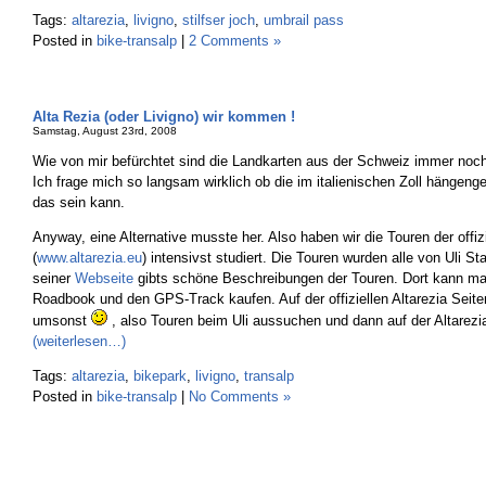
Tags:
altarezia
,
livigno
,
stilfser joch
,
umbrail pass
Posted in
bike-transalp
|
2 Comments »
Alta Rezia (oder Livigno) wir kommen !
Samstag, August 23rd, 2008
Wie von mir befürchtet sind die Landkarten aus der Schweiz immer noch 
Ich frage mich so langsam wirklich ob die im italienischen Zoll hängeng
das sein kann.
Anyway, eine Alternative musste her. Also haben wir die Touren der offiz
(
www.altarezia.eu
) intensivst studiert. Die Touren wurden alle von Uli St
seiner
Webseite
gibts schöne Beschreibungen der Touren. Dort kann ma
Roadbook und den GPS-Track kaufen. Auf der offiziellen Altarezia Seite
umsonst
, also Touren beim Uli aussuchen und dann auf der Altarez
(weiterlesen…)
Tags:
altarezia
,
bikepark
,
livigno
,
transalp
Posted in
bike-transalp
|
No Comments »