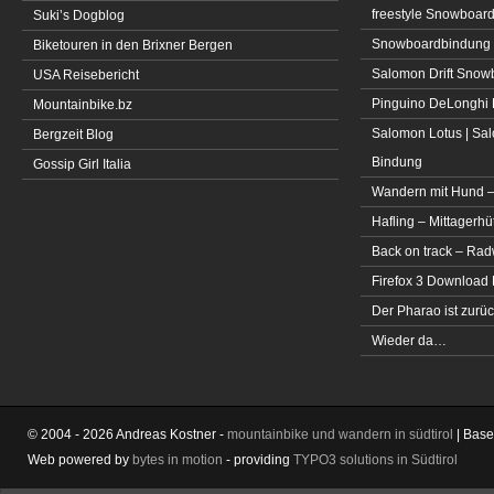
freestyle Snowboar
Suki’s Dogblog
Snowboardbindung 
Biketouren in den Brixner Bergen
Salomon Drift Snowbo
USA Reisebericht
Pinguino DeLonghi 
Mountainbike.bz
Salomon Lotus | Sal
Bergzeit Blog
Bindung
Gossip Girl Italia
Wandern mit Hund –
Hafling – Mittagerhü
Back on track – Rad
Firefox 3 Download
Der Pharao ist zurüc
Wieder da…
© 2004 - 2026 Andreas Kostner -
mountainbike und wandern in südtirol
| Bas
Web powered by
bytes in motion
- providing
TYPO3 solutions in Südtirol