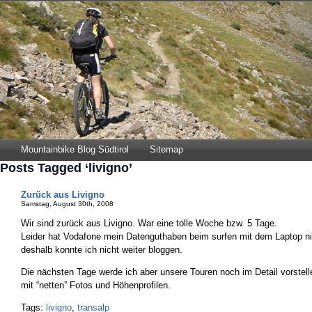
Mountainbike Blog Südtirol
Sitemap
Posts Tagged ‘livigno’
Zurück aus Livigno
Samstag, August 30th, 2008
Wir sind zurück aus Livigno. War eine tolle Woche bzw. 5 Tage.
Leider hat Vodafone mein Datenguthaben beim surfen mit dem Laptop ni
deshalb konnte ich nicht weiter bloggen.
Die nächsten Tage werde ich aber unsere Touren noch im Detail vorstel
mit “netten” Fotos und Höhenprofilen.
Tags:
livigno
,
transalp