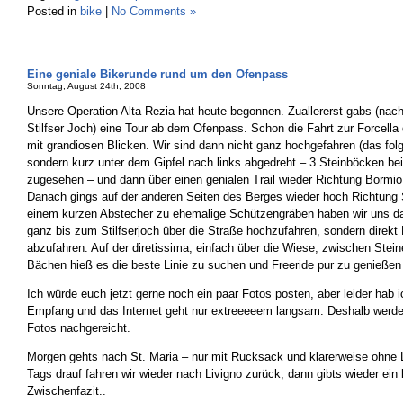
Posted in
bike
|
No Comments »
Eine geniale Bikerunde rund um den Ofenpass
Sonntag, August 24th, 2008
Unsere Operation Alta Rezia hat heute begonnen. Zuallererst gabs (nach
Stilfser Joch) eine Tour ab dem Ofenpass. Schon die Fahrt zur Forcella d
mit grandiosen Blicken. Wir sind dann nicht ganz hochgefahren (das fol
sondern kurz unter dem Gipfel nach links abgedreht – 3 Steinböcken b
zugesehen – und dann über einen genialen Trail wieder Richtung Bormio
Danach gings auf der anderen Seiten des Berges wieder hoch Richtung S
einem kurzen Abstecher zu ehemalige Schützengräben haben wir uns da
ganz bis zum Stilfserjoch über die Straße hochzufahren, sondern direk
abzufahren. Auf der diretissima, einfach über die Wiese, zwischen Stei
Bächen hieß es die beste Linie zu suchen und Freeride pur zu genießen
Ich würde euch jetzt gerne noch ein paar Fotos posten, aber leider hab
Empfang und das Internet geht nur extreeeeem langsam. Deshalb wer
Fotos nachgereicht.
Morgen gehts nach St. Maria – nur mit Rucksack und klarerweise ohne L
Tags drauf fahren wir wieder nach Livigno zurück, dann gibts wieder ein
Zwischenfazit..