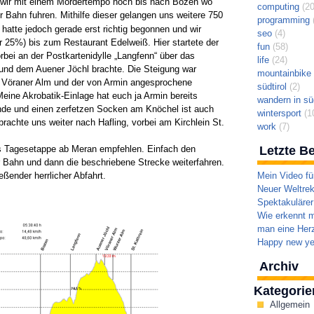
 wir mit einem Mördertempo hoch bis nach Bozen wo
computing
(20
r Bahn fuhren. Mithilfe dieser gelangen uns weitere 750
programming
(
 hatte jedoch gerade erst richtig begonnen und wir
seo
(4)
r 25%) bis zum Restaurant Edelweiß. Hier startete der
fun
(58)
bei an der Postkartenidylle „Langfenn“ über das
life
(24)
und dem Auener Jöchl brachte. Die Steigung war
mountainbike t
ur Vöraner Alm und der von Armin angesprochene
südtirol
(2)
eine Akrobatik-Einlage hat euch ja Armin bereits
wandern in süd
wunde und einen zerfetzen Socken am Knöchel ist auch
wintersport
(1
brachte uns weiter nach Hafling, vorbei am Kirchlein St.
work
(7)
s Tagesetappe ab Meran empfehlen. Einfach den
Letzte Be
Bahn und dann die beschriebene Strecke weiterfahren.
ßender herrlicher Abfahrt.
Mein Video fü
Neuer Weltrek
Spektakulärer
Wie erkennt m
man eine Herz
Happy new ye
Archiv
Kategorie
Allgemein