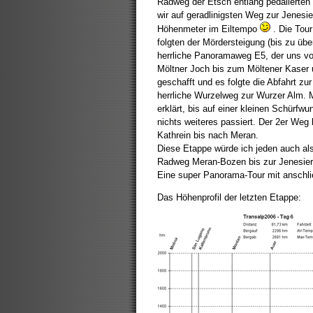
Radweg der Etsch entlang pedalierten
wir auf geradlinigsten Weg zur Jenesie
Höhenmeter im Eiltempo
. Die Tour
folgten der Mördersteigung (bis zu übe
herrliche Panoramaweg E5, der uns vor
Möltner Joch bis zum Möltener Kaser 
geschafft und es folgte die Abfahrt z
herrliche Wurzelweg zur Wurzer Alm. M
erklärt, bis auf einer kleinen Schürf
nichts weiteres passiert. Der 2er Weg 
Kathrein bis nach Meran.
Diese Etappe würde ich jeden auch al
Radweg Meran-Bozen bis zur Jenesier 
Eine super Panorama-Tour mit anschlie
Das Höhenprofil der letzten Etappe: