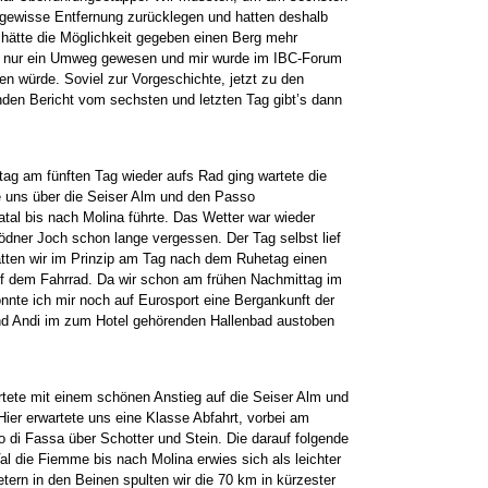
gewisse Entfernung zurücklegen und hatten deshalb
 hätte die Möglichkeit gegeben einen Berg mehr
iv nur ein Umweg gewesen und mir wurde im IBC-Forum
en würde. Soviel zur Vorgeschichte, jetzt zu den
den Bericht vom sechsten und letzten Tag gibt’s dann
ag am fünften Tag wieder aufs Rad ging wartete die
ie uns über die Seiser Alm und den Passo
tal bis nach Molina führte. Das Wetter war wieder
dner Joch schon lange vergessen. Der Tag selbst lief
atten wir im Prinzip am Tag nach dem Ruhetag einen
uf dem Fahrrad. Da wir schon am frühen Nachmittag im
nte ich mir noch auf Eurosport eine Bergankunft der
nd Andi im zum Hotel gehörenden Hallenbad austoben
artete mit einem schönen Anstieg auf die Seiser Alm und
Hier erwartete uns eine Klasse Abfahrt, vorbei am
o di Fassa über Schotter und Stein. Die darauf folgende
al die Fiemme bis nach Molina erwies sich als leichter
ern in den Beinen spulten wir die 70 km in kürzester