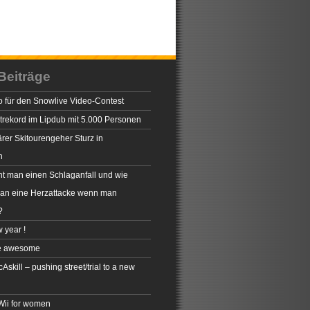
Beiträge
 für den Snowlive Video-Contest
rekord im Lipdub mit 5.000 Personen
rer Skitourengeher Sturz in
n
t man einen Schlaganfall und wie
man eine Herzattacke wenn man
?
 year !
e awesome
skill – pushing street/trial to a new
 Wii for women