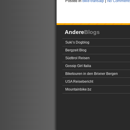
Posted in
bike-transalp
|
No Comment
Andere
Blogs
Suki’s Dogblog
Bergzeit Blog
Südtirol Reisen
Gossip Girl Italia
Biketouren in den Brixner Bergen
USA Reisebericht
Mountainbike.bz