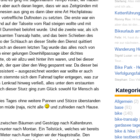
Stefanq
: Also mi
aber auch daran liegen, dass wir aus Zeitgründen mit
und ich als...
nesien aus ging es dann über eine Art Hochplateau
Kettenführun
 vortreffliche Duftnoten zu setzten. Die erste war ein
Ronny Rox
: Hi h
nd auf der Talseite vom Rad steigen wollte und mit
aber das ist der...
l Dummheit belohnt wurde. Und die zweite war, als ich
Bikeurlaub am
esamten Transalp hatte, und das beim Schieben des
Felix
: Hi, hast du
er Schlauch an dieser Stelle den Dienst quittiert
mir zur nächsten..
 Doch an diesem letzten Tag wurde das alles noch von
Wanderung Hön
ch einer gelungen Downhillpassage über dichtes
Sigrid Luzar
: wir
 ob wir allzu weit hinter ihm waren, und bei dieser
Tour...
h, der quer über den Weg gespannt war. Da dieser bei
Bike Park - H
resistent – ausgezeichnet worden war wollte er auch
Verfolgungsfa
rn stemmte sich dem Fahrrad tapfer entgegen, was zur
Stephan
: Das Vid
s Lenkrad hinweg verließ, alles unter dem erstaunten
uch dieser Sturz ging zum Glück sowohl für Mensch als
Kategori
des Tages ohne weitere Pannen und Stürze überstanden
Allgemein
(2)
en müde (naja, nicht alle
und zufrieden nach Hause.
base
(91)
bike
(140)
bike-transalp
(
a zwischen Bäumen und Gestrüpp nach Kaltenbrunn.
gardasee tag
hinunter nach Montan. Ein Teilstück, welches wir bereits
bike & hike
(4
n Meter nach Auer folgten wir der Hauptstraße. Den
bike testberic