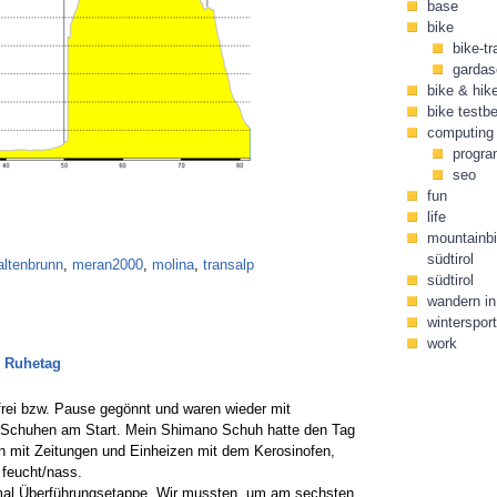
base
bike
bike-tr
gardas
bike & hik
bike testbe
computing
progr
seo
fun
life
mountainbi
südtirol
altenbrunn
,
meran2000
,
molina
,
transalp
südtirol
wandern in 
wintersport
work
m Ruhetag
 frei bzw. Pause gegönnt und waren wieder mit
n Schuhen am Start. Mein Shimano Schuh hatte den Tag
fen mit Zeitungen und Einheizen mit dem Kerosinofen,
feucht/nass.
 mal Überführungsetappe. Wir mussten, um am sechsten