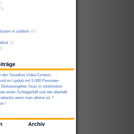
)
3)
ouren in südtirol
(43)
tirol
(3)
0)
iträge
r den Snowlive Video-Contest
ord im Lipdub mit 5.000 Personen
 Skitourengeher Sturz in slowmotion
an einen Schlaganfall und wie überlebt
attacke wenn man alleine ist ?
ar !
n
Archiv