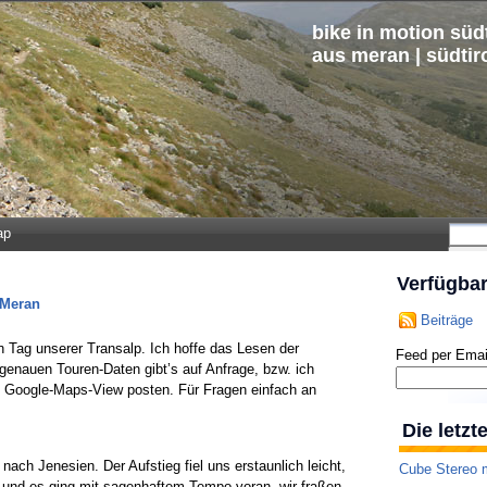
bike in motion südt
aus meran | südtir
ap
Verfügba
 Meran
Beiträge
Tag unserer Transalp. Ich hoffe das Lesen der
Feed per Emai
 genauen Touren-Daten gibt’s auf Anfrage, bzw. ich
e Google-Maps-View posten. Für Fragen einfach an
Die letz
ch Jenesien. Der Aufstieg fiel uns erstaunlich leicht,
Cube Stereo m
 und es ging mit sagenhaftem Tempo voran, wir fraßen