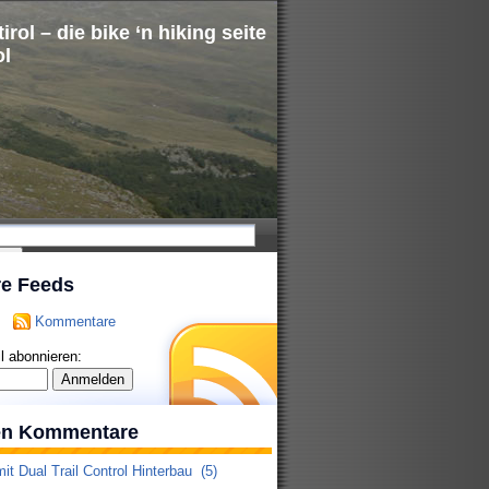
irol – die bike ‘n hiking seite
ol
re Feeds
Kommentare
l abonnieren:
ten Kommentare
it Dual Trail Control Hinterbau
(5)