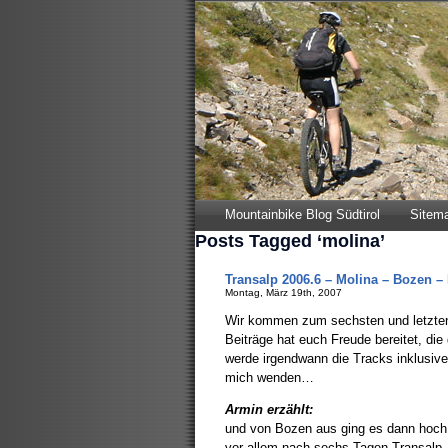
Mountainbike Blog Südtirol
Sitem
Posts Tagged ‘molina’
Transalp 2006.6 – Molina – Bozen –
Montag, März 19th, 2007
Wir kommen zum sechsten und letzten 
Beiträge hat euch Freude bereitet, die
werde irgendwann die Tracks inklusiv
mich wenden…
Armin erzählt:
und von Bozen aus ging es dann hoch na
vor allem nach sechs Tagen Transalp,