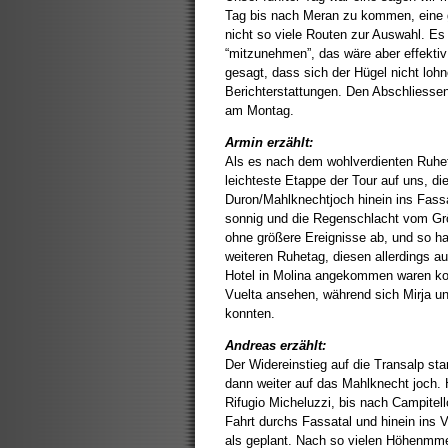
Tag bis nach Meran zu kommen, eine 
nicht so viele Routen zur Auswahl. Es
“mitzunehmen”, das wäre aber effekt
gesagt, dass sich der Hügel nicht lohn
Berichterstattungen. Den Abschliessen
am Montag.
Armin erzählt:
Als es nach dem wohlverdienten Ruhet
leichteste Etappe der Tour auf uns, d
Duron/Mahlknechtjoch hinein ins Fassa
sonnig und die Regenschlacht vom Grö
ohne größere Ereignisse ab, und so h
weiteren Ruhetag, diesen allerdings a
Hotel in Molina angekommen waren kon
Vuelta ansehen, während sich Mirja u
konnten.
Andreas erzählt:
Der Widereinstieg auf die Transalp st
dann weiter auf das Mahlknecht joch. 
Rifugio Micheluzzi, bis nach Campitell
Fahrt durchs Fassatal und hinein ins V
als geplant. Nach so vielen Höhenmmet