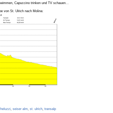
chwimmen, Capuccino trinken und TV schauen…
e von St. Ulrich nach Molina:
cheluzzi
,
seiser alm
,
st. ulrich
,
transalp