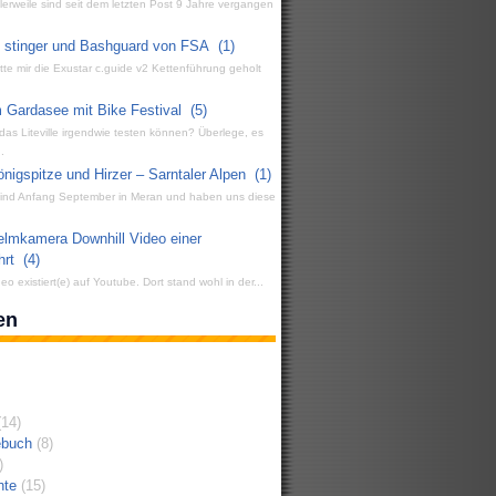
ttlerweile sind seit dem letzten Post 9 Jahre vergangen
g stinger und Bashguard von FSA
(1)
atte mir die Exustar c.guide v2 Kettenführung geholt
 Gardasee mit Bike Festival
(5)
 das Liteville irgendwie testen können? Überlege, es
.
igspitze und Hirzer – Sarntaler Alpen
(1)
 sind Anfang September in Meran und haben uns diese
elmkamera Downhill Video einer
hrt
(4)
eo existiert(e) auf Youtube. Dort stand wohl in der...
en
14)
ebuch
(8)
)
hte
(15)