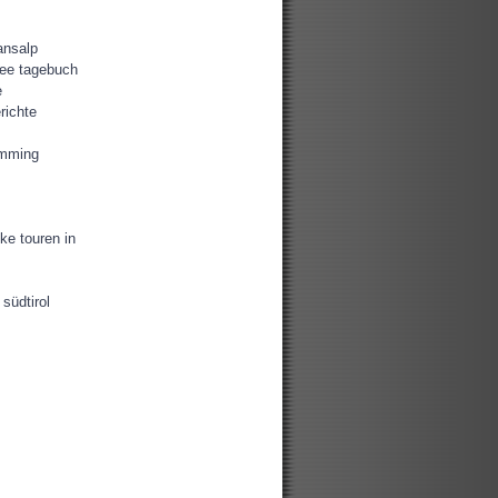
ansalp
ee tagebuch
e
richte
amming
ke touren in
südtirol