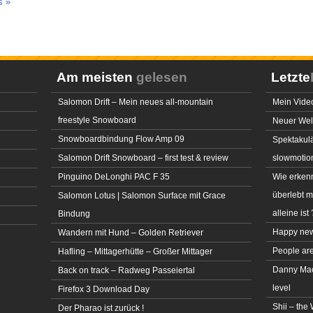
s »
Am meisten
gelesen
Letzte
Salomon Drift – Mein neues all-mountain
Mein Video
freestyle Snowboard
Neuer Welt
Snowboardbindung Flow Amp 09
Spektakulä
Salomon Drift Snowboard – first test & review
slowmotio
Pinguino DeLonghi PAC F 35
Wie erkenn
überlebt 
Salomon Lotus | Salomon Surface mit Grace
alleine ist 
Bindung
Happy new
Wandern mit Hund – Golden Retriever
People ar
Hafling – Mittagerhütte – Großer Mittager
Danny MacA
Back on track – Radweg Passeiertal
level
Firefox 3 Download Day
Shii – the
Der Pharao ist zurück !