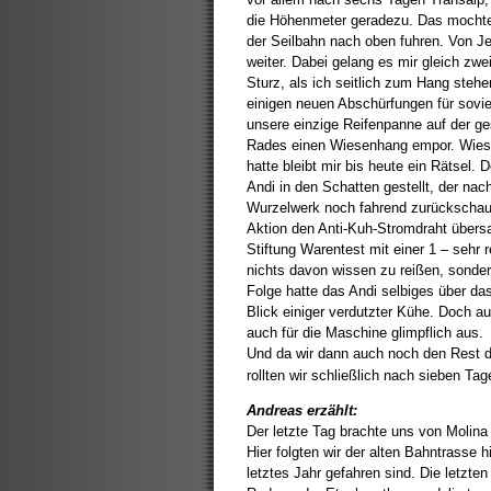
die Höhenmeter geradezu. Das mochte 
der Seilbahn nach oben fuhren. Von Je
weiter. Dabei gelang es mir gleich zwei
Sturz, als ich seitlich zum Hang stehe
einigen neuen Abschürfungen für sovie
unsere einzige Reifenpanne auf der g
Rades einen Wiesenhang empor. Wieso d
hatte bleibt mir bis heute ein Rätsel.
Andi in den Schatten gestellt, der na
Wurzelwerk noch fahrend zurückschaute,
Aktion den Anti-Kuh-Stromdraht übersa
Stiftung Warentest mit einer 1 – sehr 
nichts davon wissen zu reißen, sonde
Folge hatte das Andi selbiges über da
Blick einiger verdutzter Kühe. Doch a
auch für die Maschine glimpflich aus.
Und da wir dann auch noch den Rest 
rollten wir schließlich nach sieben Tag
Andreas erzählt:
Der letzte Tag brachte uns von Molin
Hier folgten wir der alten Bahntrasse 
letztes Jahr gefahren sind. Die letzte