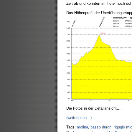
Zeit ab und konnten im Hotel noch s
Das Höhenprofil der Überführungsetapp
Die Fotos in der Detailansicht….
(weiterlesen…)
Tags:
molina
,
passo duron
,
rigugio mi