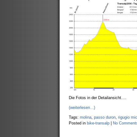
Die Fotos in der Detailansicht….
(weiterlesen…)
Tags:
molina
,
passo duron
,
rigugio mi
Posted in
bike-transalp
|
No Comment