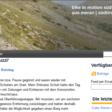
bike in motion südt
aus meran | südtir
ap
uzzi’
Verfügba
m Ruhetag
Beiträge
 frei bzw. Pause gegönnt und waren wieder mit
Feed per Emai
n Schuhen am Start. Mein Shimano Schuh hatte den Tag
fen mit Zeitungen und Einheizen mit dem Kerosinofen,
feucht/nass.
Die letz
 mal Überführungsetappe. Wir mussten, um am sechsten
gewisse Entfernung zurücklegen und hatten deshalb
Cube Stereo m
 hätte die Möglichkeit gegeben einen Berg mehr