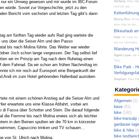
iv nur ein Umweg gewesen und mir wurde im IBC-Forum
Stefanq
: Also mi
und ich als...
en würde. Soviel zur Vorgeschichte, jetzt zu den
Kettenführun
den Bericht vom sechsten und letzten Tag gibt’s dann
Ronny Rox
: Hi h
aber das ist der...
Bikeurlaub am
ag am fünften Tag wieder aufs Rad ging wartete die
Felix
: Hi, hast du
ie uns über die Seiser Alm und den Passo
mir zur nächsten..
tal bis nach Molina führte. Das Wetter war wieder
Wanderung Hön
dner Joch schon lange vergessen. Der Tag selbst lief
Sigrid Luzar
: wir
atten wir im Prinzip am Tag nach dem Ruhetag einen
Tour...
uf dem Fahrrad. Da wir schon am frühen Nachmittag im
Bike Park - H
nte ich mir noch auf Eurosport eine Bergankunft der
Verfolgungsfa
nd Andi im zum Hotel gehörenden Hallenbad austoben
Stephan
: Das Vid
Kategori
artete mit einem schönen Anstieg auf die Seiser Alm und
Allgemein
(2)
Hier erwartete uns eine Klasse Abfahrt, vorbei am
base
(91)
o di Fassa über Schotter und Stein. Die darauf folgende
bike
(140)
al die Fiemme bis nach Molina erwies sich als leichter
bike-transalp
(
ern in den Beinen spulten wir die 70 km in kürzester
gardasee tag
chwimmen, Capuccino trinken und TV schauen…
bike & hike
(4
bike testberic
e von St. Ulrich nach Molina: