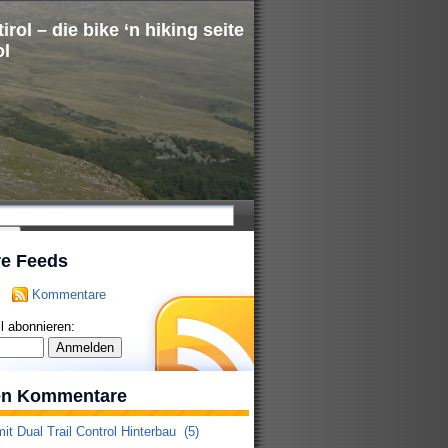
irol – die bike ‘n hiking seite
ol
re Feeds
Kommentare
l abonnieren:
ten Kommentare
it Dual Trail Control Hinterbau
(5)