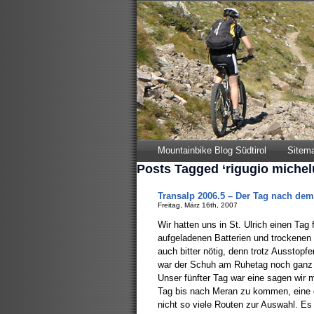
Mountainbike Blog Südtirol
Sitem
Posts Tagged ‘rigugio michel
Transalp 2006.5 – Der Tag nach de
Freitag, März 16th, 2007
Wir hatten uns in St. Ulrich einen Tag
aufgeladenen Batterien und trockene
auch bitter nötig, denn trotz Ausstop
war der Schuh am Ruhetag noch ganz 
Unser fünfter Tag war eine sagen wir
Tag bis nach Meran zu kommen, eine 
nicht so viele Routen zur Auswahl. Es