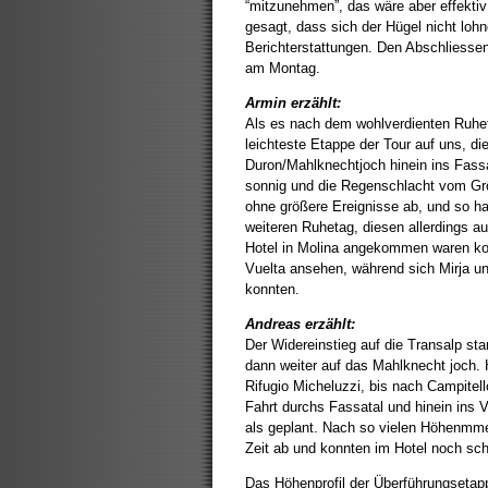
“mitzunehmen”, das wäre aber effekt
gesagt, dass sich der Hügel nicht lohn
Berichterstattungen. Den Abschliessen
am Montag.
Armin erzählt:
Als es nach dem wohlverdienten Ruhet
leichteste Etappe der Tour auf uns, d
Duron/Mahlknechtjoch hinein ins Fassa
sonnig und die Regenschlacht vom Grö
ohne größere Ereignisse ab, und so h
weiteren Ruhetag, diesen allerdings a
Hotel in Molina angekommen waren kon
Vuelta ansehen, während sich Mirja u
konnten.
Andreas erzählt:
Der Widereinstieg auf die Transalp st
dann weiter auf das Mahlknecht joch. 
Rifugio Micheluzzi, bis nach Campitell
Fahrt durchs Fassatal und hinein ins V
als geplant. Nach so vielen Höhenmmet
Zeit ab und konnten im Hotel noch s
Das Höhenprofil der Überführungsetapp