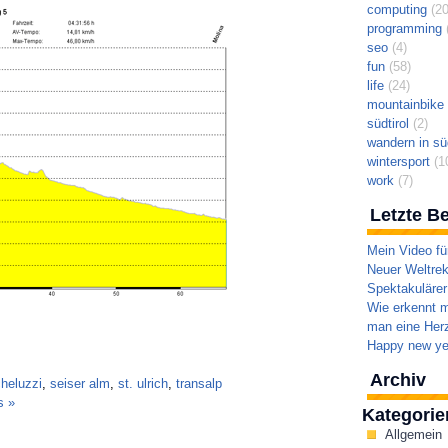
computing
(20
programming
(
seo
(4)
fun
(58)
life
(24)
mountainbike t
südtirol
(2)
wandern in süd
wintersport
(1
work
(7)
Letzte Be
Mein Video fü
Neuer Weltrek
Spektakulärer
Wie erkennt m
man eine Herz
Happy new ye
Archiv
cheluzzi
,
seiser alm
,
st. ulrich
,
transalp
s »
Kategorie
Allgemein