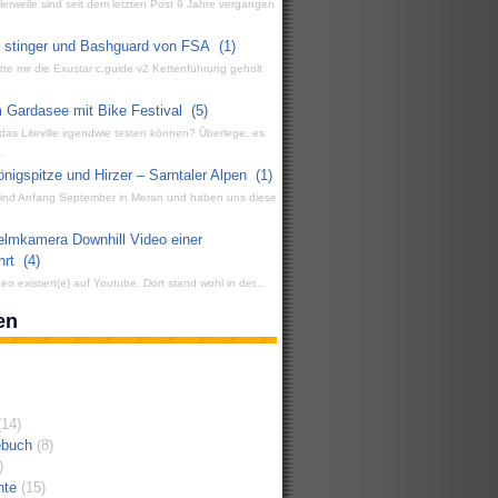
ttlerweile sind seit dem letzten Post 9 Jahre vergangen
g stinger und Bashguard von FSA
(1)
atte mir die Exustar c.guide v2 Kettenführung geholt
 Gardasee mit Bike Festival
(5)
 das Liteville irgendwie testen können? Überlege, es
.
igspitze und Hirzer – Sarntaler Alpen
(1)
 sind Anfang September in Meran und haben uns diese
elmkamera Downhill Video einer
hrt
(4)
eo existiert(e) auf Youtube. Dort stand wohl in der...
en
14)
ebuch
(8)
)
hte
(15)