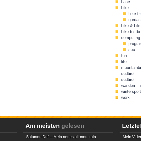
base
bike
bike-tr
gardas
bike & hik
bike testbe
computing
progr
seo
fun
life
mountainbi
südtirol
südtirol
wandern in 
wintersport
work
Am meisten
gelesen
Letzte
Salomon Drift – Mein neues all-mountain
Mein Video