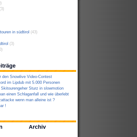
)
3)
ouren in südtirol
(43)
tirol
(3)
0)
iträge
r den Snowlive Video-Contest
ord im Lipdub mit 5.000 Personen
 Skitourengeher Sturz in slowmotion
an einen Schlaganfall und wie überlebt
attacke wenn man alleine ist ?
ar !
n
Archiv