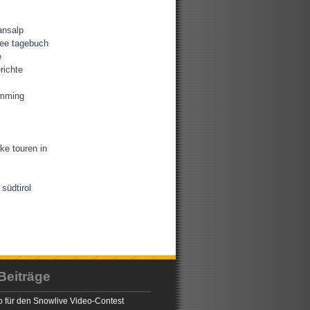
ansalp
ee tagebuch
e
richte
amming
ke touren in
südtirol
Beiträge
 für den Snowlive Video-Contest