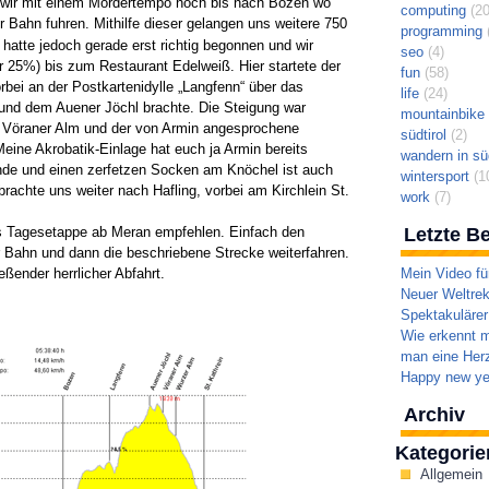
 wir mit einem Mördertempo hoch bis nach Bozen wo
computing
(20
r Bahn fuhren. Mithilfe dieser gelangen uns weitere 750
programming
(
 hatte jedoch gerade erst richtig begonnen und wir
seo
(4)
r 25%) bis zum Restaurant Edelweiß. Hier startete der
fun
(58)
bei an der Postkartenidylle „Langfenn“ über das
life
(24)
und dem Auener Jöchl brachte. Die Steigung war
mountainbike t
ur Vöraner Alm und der von Armin angesprochene
südtirol
(2)
eine Akrobatik-Einlage hat euch ja Armin bereits
wandern in süd
wunde und einen zerfetzen Socken am Knöchel ist auch
wintersport
(1
brachte uns weiter nach Hafling, vorbei am Kirchlein St.
work
(7)
s Tagesetappe ab Meran empfehlen. Einfach den
Letzte Be
Bahn und dann die beschriebene Strecke weiterfahren.
ßender herrlicher Abfahrt.
Mein Video fü
Neuer Weltrek
Spektakulärer
Wie erkennt m
man eine Herz
Happy new ye
Archiv
Kategorie
Allgemein