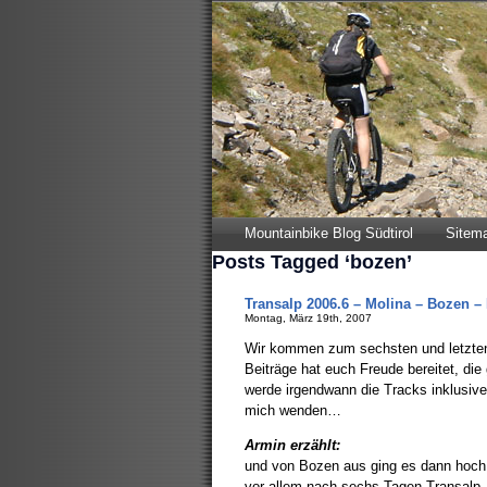
Mountainbike Blog Südtirol
Sitem
Posts Tagged ‘bozen’
Transalp 2006.6 – Molina – Bozen –
Montag, März 19th, 2007
Wir kommen zum sechsten und letzten 
Beiträge hat euch Freude bereitet, die
werde irgendwann die Tracks inklusiv
mich wenden…
Armin erzählt:
und von Bozen aus ging es dann hoch na
vor allem nach sechs Tagen Transalp,