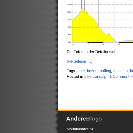
Die Fotos in der Detailansicht….
(weiterlesen…)
Tags:
auer
,
bozen
,
hafling
,
jenesien
,
k
Posted in
bike-transalp
|
1 Comment »
Andere
Blogs
Mountainbike.bz