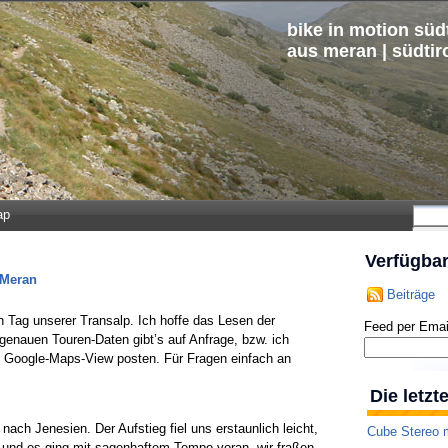
bike in motion südt
aus meran | südtir
ap
Verfügba
 Meran
Beiträge
Tag unserer Transalp. Ich hoffe das Lesen der
Feed per Emai
 genauen Touren-Daten gibt’s auf Anfrage, bzw. ich
e Google-Maps-View posten. Für Fragen einfach an
Die letz
ch Jenesien. Der Aufstieg fiel uns erstaunlich leicht,
Cube Stereo m
 und es ging mit sagenhaftem Tempo voran, wir fraßen