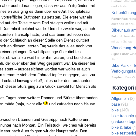
Stefanq
: Also mi
aber auch daran liegen, dass wir aus Zeitgründen mit
und ich als...
nesien aus ging es dann über eine Art Hochplateau
Kettenführun
 vortreffliche Duftnoten zu setzten. Die erste war ein
Ronny Rox
: Hi h
nd auf der Talseite vom Rad steigen wollte und mit
aber das ist der...
l Dummheit belohnt wurde. Und die zweite war, als ich
Bikeurlaub am
esamten Transalp hatte, und das beim Schieben des
Felix
: Hi, hast du
er Schlauch an dieser Stelle den Dienst quittiert
mir zur nächsten..
 Doch an diesem letzten Tag wurde das alles noch von
Wanderung Hön
ch einer gelungen Downhillpassage über dichtes
Sigrid Luzar
: wir
 ob wir allzu weit hinter ihm waren, und bei dieser
Tour...
h, der quer über den Weg gespannt war. Da dieser bei
Bike Park - H
resistent – ausgezeichnet worden war wollte er auch
Verfolgungsfa
rn stemmte sich dem Fahrrad tapfer entgegen, was zur
Stephan
: Das Vid
s Lenkrad hinweg verließ, alles unter dem erstaunten
uch dieser Sturz ging zum Glück sowohl für Mensch als
Kategori
des Tages ohne weitere Pannen und Stürze überstanden
Allgemein
(2)
en müde (naja, nicht alle
und zufrieden nach Hause.
base
(91)
bike
(140)
bike-transalp
(
a zwischen Bäumen und Gestrüpp nach Kaltenbrunn.
gardasee tag
hinunter nach Montan. Ein Teilstück, welches wir bereits
bike & hike
(4
n Meter nach Auer folgten wir der Hauptstraße. Den
bike testberic