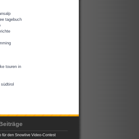
ansalp
ee tagebuch
e
richte
amming
ke touren in
südtirol
Beiträge
 für den Snowlive Video-Contest