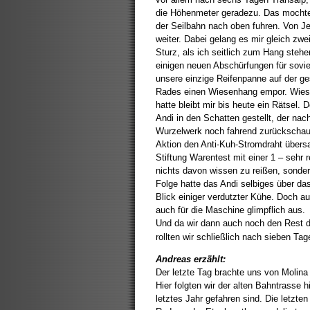
die Höhenmeter geradezu. Das mochte 
der Seilbahn nach oben fuhren. Von Je
weiter. Dabei gelang es mir gleich zwei
Sturz, als ich seitlich zum Hang stehe
einigen neuen Abschürfungen für sovie
unsere einzige Reifenpanne auf der g
Rades einen Wiesenhang empor. Wieso d
hatte bleibt mir bis heute ein Rätsel.
Andi in den Schatten gestellt, der na
Wurzelwerk noch fahrend zurückschaute,
Aktion den Anti-Kuh-Stromdraht übersa
Stiftung Warentest mit einer 1 – sehr 
nichts davon wissen zu reißen, sonde
Folge hatte das Andi selbiges über da
Blick einiger verdutzter Kühe. Doch a
auch für die Maschine glimpflich aus.
Und da wir dann auch noch den Rest 
rollten wir schließlich nach sieben Tag
Andreas erzählt:
Der letzte Tag brachte uns von Molin
Hier folgten wir der alten Bahntrasse 
letztes Jahr gefahren sind. Die letzte