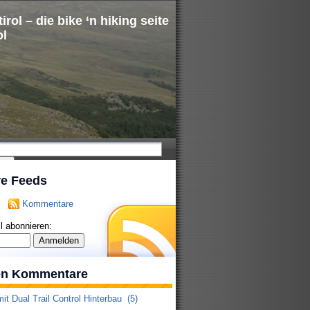
irol – die bike ‘n hiking seite
ol
re Feeds
Kommentare
l abonnieren:
ten Kommentare
it Dual Trail Control Hinterbau
(5)