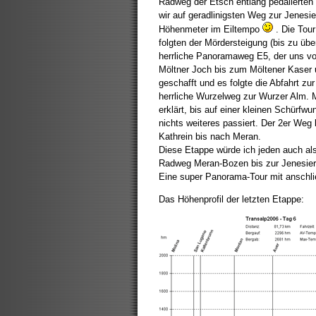
Radweg der Etsch entlang pedalierten
wir auf geradlinigsten Weg zur Jenesie
Höhenmeter im Eiltempo
. Die Tour
folgten der Mördersteigung (bis zu übe
herrliche Panoramaweg E5, der uns vor
Möltner Joch bis zum Möltener Kaser 
geschafft und es folgte die Abfahrt z
herrliche Wurzelweg zur Wurzer Alm. M
erklärt, bis auf einer kleinen Schürf
nichts weiteres passiert. Der 2er Weg 
Kathrein bis nach Meran.
Diese Etappe würde ich jeden auch al
Radweg Meran-Bozen bis zur Jenesier 
Eine super Panorama-Tour mit anschlie
Das Höhenprofil der letzten Etappe: