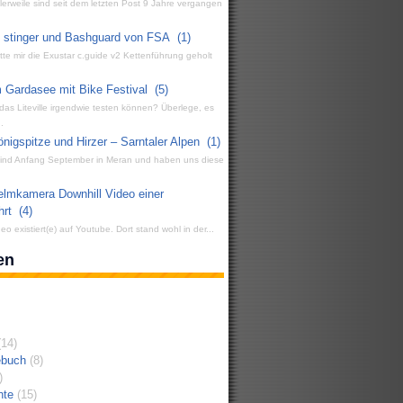
ttlerweile sind seit dem letzten Post 9 Jahre vergangen
g stinger und Bashguard von FSA
(1)
atte mir die Exustar c.guide v2 Kettenführung geholt
 Gardasee mit Bike Festival
(5)
 das Liteville irgendwie testen können? Überlege, es
.
igspitze und Hirzer – Sarntaler Alpen
(1)
 sind Anfang September in Meran und haben uns diese
elmkamera Downhill Video einer
hrt
(4)
eo existiert(e) auf Youtube. Dort stand wohl in der...
en
14)
ebuch
(8)
)
hte
(15)