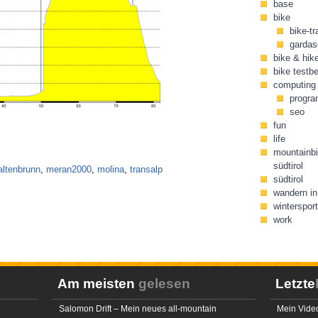
base
bike
bike-tr
gardas
bike & hik
bike testbe
computing
progr
seo
fun
life
mountainbi
südtirol
altenbrunn
,
meran2000
,
molina
,
transalp
südtirol
wandern in 
wintersport
work
Am meisten
gelesen
Letzte
Salomon Drift – Mein neues all-mountain
Mein Video