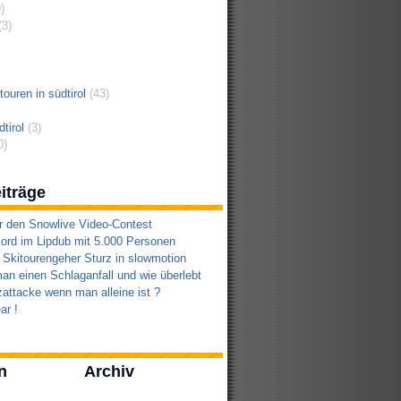
)
3)
ouren in südtirol
(43)
tirol
(3)
0)
iträge
r den Snowlive Video-Contest
ord im Lipdub mit 5.000 Personen
 Skitourengeher Sturz in slowmotion
an einen Schlaganfall und wie überlebt
attacke wenn man alleine ist ?
ar !
n
Archiv