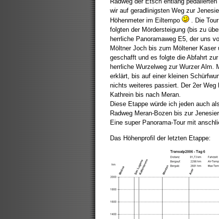
Radweg der Etsch entlang pedalierten
wir auf geradlinigsten Weg zur Jenesie
Höhenmeter im Eiltempo
. Die Tour
folgten der Mördersteigung (bis zu übe
herrliche Panoramaweg E5, der uns vor
Möltner Joch bis zum Möltener Kaser 
geschafft und es folgte die Abfahrt z
herrliche Wurzelweg zur Wurzer Alm. M
erklärt, bis auf einer kleinen Schürf
nichts weiteres passiert. Der 2er Weg 
Kathrein bis nach Meran.
Diese Etappe würde ich jeden auch al
Radweg Meran-Bozen bis zur Jenesier 
Eine super Panorama-Tour mit anschlie
Das Höhenprofil der letzten Etappe: