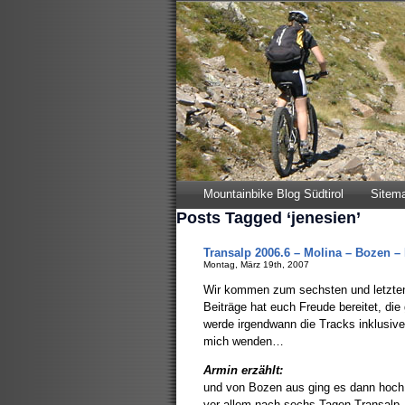
Mountainbike Blog Südtirol
Sitem
Posts Tagged ‘jenesien’
Transalp 2006.6 – Molina – Bozen –
Montag, März 19th, 2007
Wir kommen zum sechsten und letzten 
Beiträge hat euch Freude bereitet, die
werde irgendwann die Tracks inklusiv
mich wenden…
Armin erzählt:
und von Bozen aus ging es dann hoch na
vor allem nach sechs Tagen Transalp,