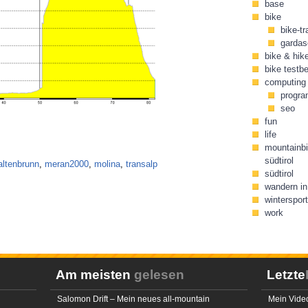
base
bike
bike-tr
gardas
bike & hik
bike testbe
computing
progr
seo
fun
life
mountainbi
südtirol
altenbrunn
,
meran2000
,
molina
,
transalp
südtirol
wandern in 
wintersport
work
Am meisten
gelesen
Letzte
Salomon Drift – Mein neues all-mountain
Mein Video