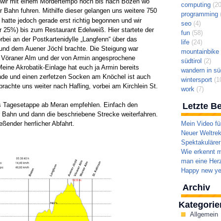
 wir mit einem Mördertempo hoch bis nach Bozen wo
computing
(20
r Bahn fuhren. Mithilfe dieser gelangen uns weitere 750
programming
(
 hatte jedoch gerade erst richtig begonnen und wir
seo
(4)
r 25%) bis zum Restaurant Edelweiß. Hier startete der
fun
(58)
bei an der Postkartenidylle „Langfenn“ über das
life
(24)
und dem Auener Jöchl brachte. Die Steigung war
mountainbike t
ur Vöraner Alm und der von Armin angesprochene
südtirol
(2)
eine Akrobatik-Einlage hat euch ja Armin bereits
wandern in süd
wunde und einen zerfetzen Socken am Knöchel ist auch
wintersport
(1
brachte uns weiter nach Hafling, vorbei am Kirchlein St.
work
(7)
s Tagesetappe ab Meran empfehlen. Einfach den
Letzte Be
Bahn und dann die beschriebene Strecke weiterfahren.
ßender herrlicher Abfahrt.
Mein Video fü
Neuer Weltrek
Spektakulärer
Wie erkennt m
man eine Herz
Happy new ye
Archiv
Kategorie
Allgemein