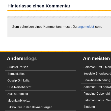
Hinterlasse einen Kommentar
Zum schreiben eines Kommentars musst Du
angemeldet
sein.
Andere
Blogs
Am meiste
Südtirol Reisen
Salomon Drift – Mei
freestyle Snowboar
Bergzeit Blog
Snowboardbindung 
Gossip Girl Italia
Salomon Drift Snowbo
USA Reisebericht
Pinguino DeLonghi 
Suki’s Dogblog
Salomon Lotus | Sal
Mountainbike.bz
Bindung
Biketouren in den Brixner Bergen