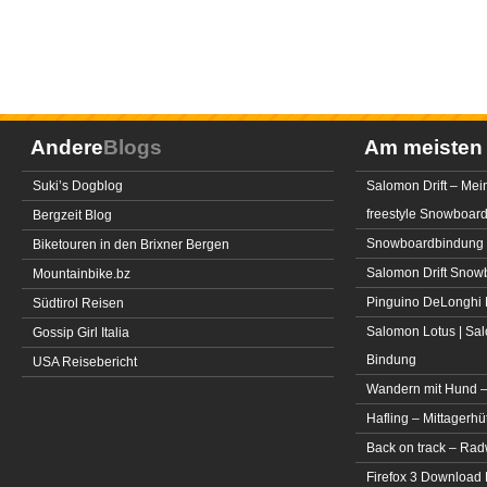
Andere
Blogs
Am meiste
Suki’s Dogblog
Salomon Drift – Mei
freestyle Snowboar
Bergzeit Blog
Snowboardbindung 
Biketouren in den Brixner Bergen
Salomon Drift Snowbo
Mountainbike.bz
Pinguino DeLonghi 
Südtirol Reisen
Salomon Lotus | Sal
Gossip Girl Italia
Bindung
USA Reisebericht
Wandern mit Hund –
Hafling – Mittagerhü
Back on track – Rad
Firefox 3 Download