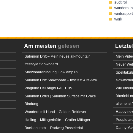
südtirol
wandern in 
wintersport
work
Am meisten
gelesen
Letzte
Salomon Drift – Mein neues all-mountain
Mein Video
freestyle Snowboard
Neuer Welt
Snowboardbindung Flow Amp 09
Spektakulä
Salomon Drift Snowboard – first test & review
slowmotio
Pinguino DeLonghi PAC F 35
Wie erkenn
überlebt 
Salomon Lotus | Salomon Surface mit Grace
alleine ist 
Bindung
Happy new
Wandern mit Hund – Golden Retriever
People ar
Hafling – Mittagerhütte – Großer Mittager
Danny MacA
Back on track – Radweg Passeiertal