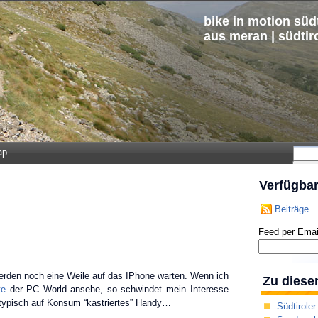
bike in motion südt
aus meran | südtir
ap
Verfügba
Beiträge
Feed per Emai
 werden noch eine Weile auf das IPhone warten. Wenn ich
Zu diese
te
der PC World ansehe, so schwindet mein Interesse
typisch auf Konsum “kastriertes” Handy…
Südtiroler