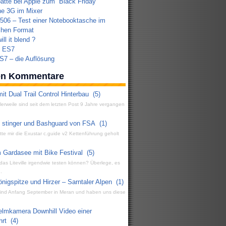
atte bei Apple zum “Black Friday”
e 3G im Mixer
3506 – Test einer Notebooktasche im
chen Format
ill it blend ?
n ES7
7 – die Auflösung
ten Kommentare
it Dual Trail Control Hinterbau
(5)
ttlerweile sind seit dem letzten Post 9 Jahre vergangen
g stinger und Bashguard von FSA
(1)
atte mir die Exustar c.guide v2 Kettenführung geholt
 Gardasee mit Bike Festival
(5)
 das Liteville irgendwie testen können? Überlege, es
.
igspitze und Hirzer – Sarntaler Alpen
(1)
 sind Anfang September in Meran und haben uns diese
elmkamera Downhill Video einer
hrt
(4)