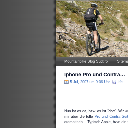
Mountainbike Blog Südtirol
Sitem
Iphone Pro und Contra…
5 Jul, 2007 um 9:06 Uhr
life
Nun ist es da, bzw. es ist “dort”. Wir
mir aber die tolle
Pro und Contra Sei
dramatisch… Typisch Apple, bzw. ein 