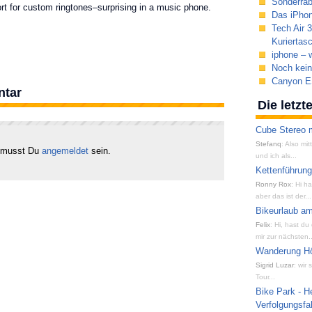
Sonderrab
rt for custom ringtones–surprising in a music phone.
Das iPhon
Tech Air 
Kuriertas
iphone – w
Noch kei
Canyon ES
ntar
Die letz
Cube Stereo m
Stefanq
: Also mi
 musst Du
angemeldet
sein.
und ich als...
Kettenführun
Ronny Rox
: Hi h
aber das ist der...
Bikeurlaub am
Felix
: Hi, hast du
mir zur nächsten..
Wanderung Hön
Sigrid Luzar
: wir
Tour...
Bike Park - H
Verfolgungsfa