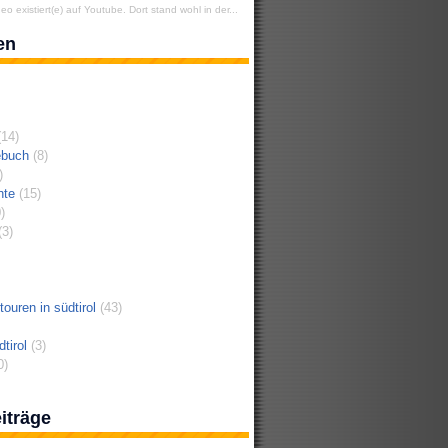
eo existiert(e) auf Youtube. Dort stand wohl in der...
en
14)
ebuch
(8)
)
hte
(15)
)
3)
ouren in südtirol
(43)
tirol
(3)
0)
iträge