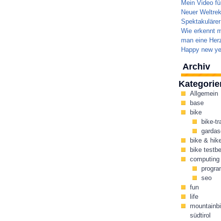
Mein Video fü
Neuer Weltrek
Spektakulärer
Wie erkennt m
man eine Herz
Happy new ye
Archiv
Kategorie
Allgemein
base
bike
bike-tr
gardas
bike & hik
bike testbe
computing
progr
seo
fun
life
mountainbi
südtirol