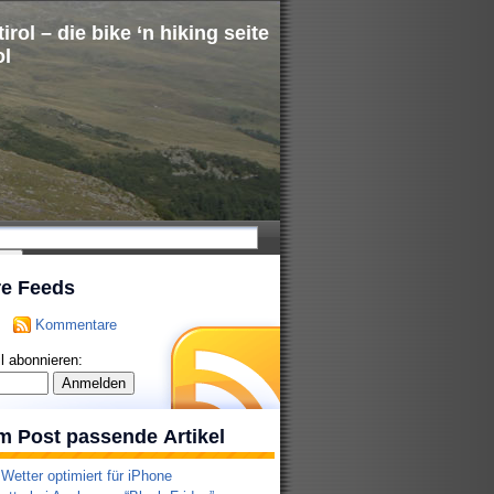
irol – die bike ‘n hiking seite
ol
re Feeds
Kommentare
l abonnieren:
m Post passende Artikel
 Wetter optimiert für iPhone