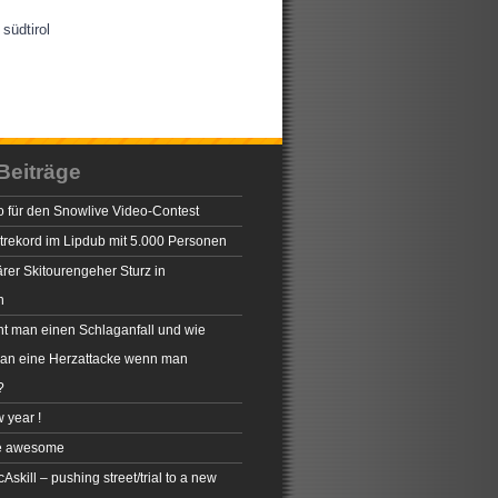
südtirol
Beiträge
 für den Snowlive Video-Contest
rekord im Lipdub mit 5.000 Personen
rer Skitourengeher Sturz in
n
t man einen Schlaganfall und wie
man eine Herzattacke wenn man
?
 year !
e awesome
skill – pushing street/trial to a new