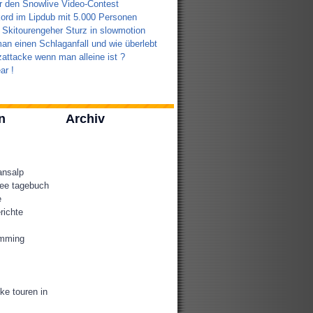
r den Snowlive Video-Contest
ord im Lipdub mit 5.000 Personen
 Skitourengeher Sturz in slowmotion
an einen Schlaganfall und wie überlebt
attacke wenn man alleine ist ?
ar !
n
Archiv
ansalp
ee tagebuch
e
richte
amming
ke touren in