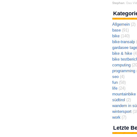
Stephan
: Das Vid
Kategori
Allgemein
(2)
base
(91)
bike
(140)
bike-transalp
(
gardasee tag
bike & hike
(4
bike testberic
computing
(20
programming
(
seo
(4)
fun
(58)
life
(24)
mountainbike t
südtirol
(2)
wandern in süd
wintersport
(1
work
(7)
Letzte Be