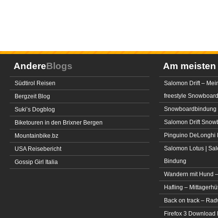
Andere
Blogs
Am meiste
Südtirol Reisen
Salomon Drift – Mei
freestyle Snowboar
Bergzeit Blog
Snowboardbindung 
Suki’s Dogblog
Salomon Drift Snowbo
Biketouren in den Brixner Bergen
Pinguino DeLonghi 
Mountainbike.bz
Salomon Lotus | Sal
USA Reisebericht
Bindung
Gossip Girl Italia
Wandern mit Hund –
Hafling – Mittagerhü
Back on track – Rad
Firefox 3 Download