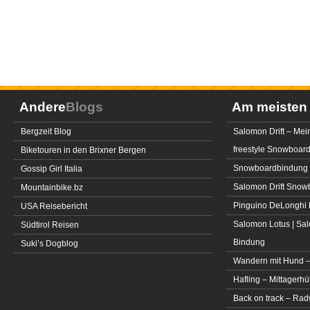
Andere
Blogs
Am meiste
Bergzeit Blog
Salomon Drift – Mei
freestyle Snowboar
Biketouren in den Brixner Bergen
Snowboardbindung 
Gossip Girl Italia
Salomon Drift Snowbo
Mountainbike.bz
Pinguino DeLonghi 
USA Reisebericht
Salomon Lotus | Sal
Südtirol Reisen
Bindung
Suki’s Dogblog
Wandern mit Hund –
Hafling – Mittagerhü
Back on track – Rad