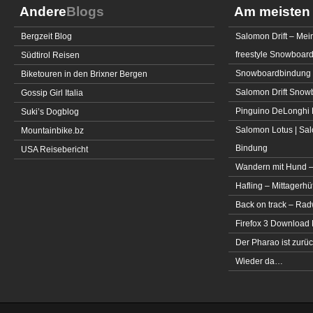
Andere
Blogs
Am meiste
Bergzeit Blog
Salomon Drift – Mei
freestyle Snowboar
Südtirol Reisen
Snowboardbindung 
Biketouren in den Brixner Bergen
Salomon Drift Snowbo
Gossip Girl Italia
Pinguino DeLonghi 
Suki’s Dogblog
Salomon Lotus | Sal
Mountainbike.bz
Bindung
USA Reisebericht
Wandern mit Hund –
Hafling – Mittagerhü
Back on track – Rad
Firefox 3 Download
Der Pharao ist zurüc
Wieder da…