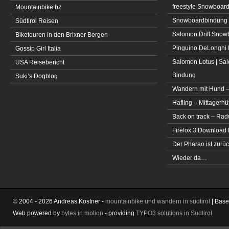
freestyle Snowboar
Mountainbike.bz
Snowboardbindung 
Südtirol Reisen
Salomon Drift Snowbo
Biketouren in den Brixner Bergen
Pinguino DeLonghi 
Gossip Girl Italia
Salomon Lotus | Sal
USA Reisebericht
Bindung
Suki’s Dogblog
Wandern mit Hund –
Hafling – Mittagerhü
Back on track – Rad
Firefox 3 Download
Der Pharao ist zurüc
Wieder da…
© 2004 - 2026 Andreas Kostner -
mountainbike und wandern in südtirol
| Bas
Web powered by
bytes in motion
- providing
TYPO3 solutions in Südtirol