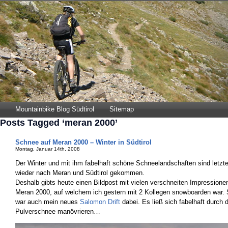
Mountainbike Blog Südtirol
Sitemap
Posts Tagged ‘meran 2000’
Schnee auf Meran 2000 – Winter in Südtirol
Montag, Januar 14th, 2008
Der Winter und mit ihm fabelhaft schöne Schneelandschaften sind let
wieder nach Meran und Südtirol gekommen.
Deshalb gibts heute einen Bildpost mit vielen verschneiten Impression
Meran 2000, auf welchem ich gestern mit 2 Kollegen snowboarden war. 
war auch mein neues
Salomon Drift
dabei. Es ließ sich fabelhaft durch 
Pulverschnee manövrieren…