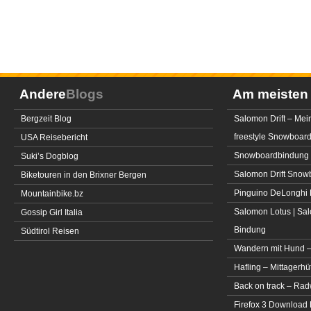
Andere
Blogs
Am meiste
Bergzeit Blog
Salomon Drift – Mei
freestyle Snowboar
USA Reisebericht
Snowboardbindung 
Suki’s Dogblog
Salomon Drift Snowbo
Biketouren in den Brixner Bergen
Pinguino DeLonghi 
Mountainbike.bz
Salomon Lotus | Sal
Gossip Girl Italia
Bindung
Südtirol Reisen
Wandern mit Hund –
Hafling – Mittagerhü
Back on track – Rad
Firefox 3 Download