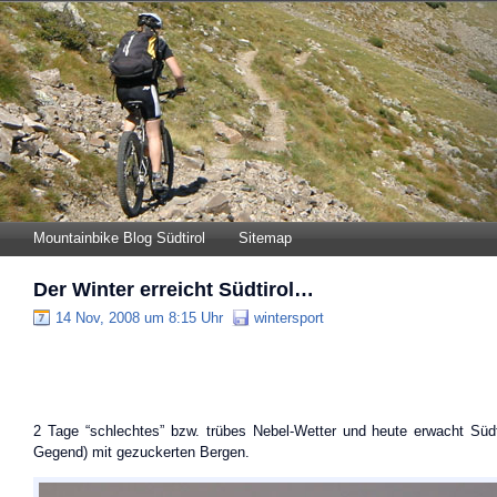
Mountainbike Blog Südtirol
Sitemap
Der Winter erreicht Südtirol…
14 Nov, 2008 um 8:15 Uhr
wintersport
2 Tage “schlechtes” bzw. trübes Nebel-Wetter und heute erwacht Südt
Gegend) mit gezuckerten Bergen.