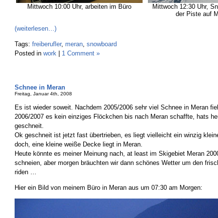
Mittwoch 10:00 Uhr, arbeiten im Büro
Mittwoch 12:30 Uhr, S
der Piste auf 
(weiterlesen…)
Tags:
freiberufler
,
meran
,
snowboard
Posted in
work
|
1 Comment »
Schnee in Meran
Freitag, Januar 4th, 2008
Es ist wieder soweit. Nachdem 2005/2006 sehr viel Schnee in Meran fiel
2006/2007 es kein einziges Flöckchen bis nach Meran schaffte, hats he
geschneit.
Ok geschneit ist jetzt fast übertrieben, es liegt vielleicht ein winzig klei
doch, eine kleine weiße Decke liegt in Meran.
Heute könnte es meiner Meinung nach, at least im Skigebiet Meran 200
schneien, aber morgen bräuchten wir dann schönes Wetter um den fris
riden …
Hier ein Bild von meinem Büro in Meran aus um 07:30 am Morgen: