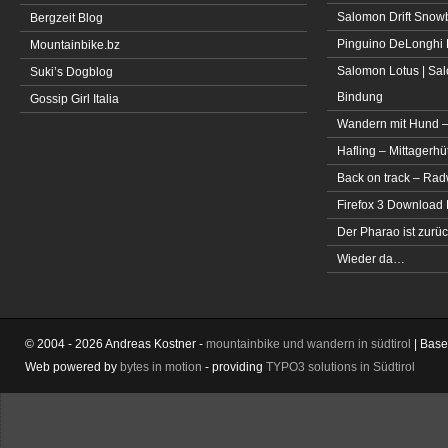
Salomon Drift Snowbo
Bergzeit Blog
Pinguino DeLonghi 
Mountainbike.bz
Salomon Lotus | Sal
Suki’s Dogblog
Bindung
Gossip Girl Italia
Wandern mit Hund –
Hafling – Mittagerhü
Back on track – Rad
Firefox 3 Download
Der Pharao ist zurüc
Wieder da…
© 2004 - 2026 Andreas Kostner -
mountainbike und wandern in südtirol
| Bas
Web powered by
bytes in motion
- providing
TYPO3 solutions in Südtirol