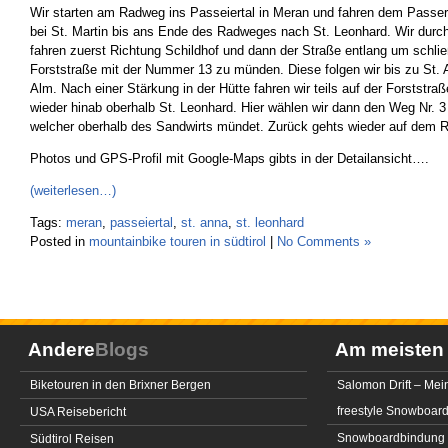
Wir starten am Radweg ins Passeiertal in Meran und fahren dem Passe
bei St. Martin bis ans Ende des Radweges nach St. Leonhard. Wir durc
fahren zuerst Richtung Schildhof und dann der Straße entlang um schließ
Forststraße mit der Nummer 13 zu münden. Diese folgen wir bis zu St. 
Alm. Nach einer Stärkung in der Hütte fahren wir teils auf der Forststraße
wieder hinab oberhalb St. Leonhard. Hier wählen wir dann den Weg Nr. 3
welcher oberhalb des Sandwirts mündet. Zurück gehts wieder auf dem
Photos und GPS-Profil mit Google-Maps gibts in der Detailansicht….
(weiterlesen…)
Tags:
meran
,
passeiertal
,
st. anna
,
st. leonhard
Posted in
mountainbike touren in südtirol
|
No Comments »
Andere
Blogs
Am meiste
Biketouren in den Brixner Bergen
Salomon Drift – Mei
freestyle Snowboar
USA Reisebericht
Snowboardbindung 
Südtirol Reisen