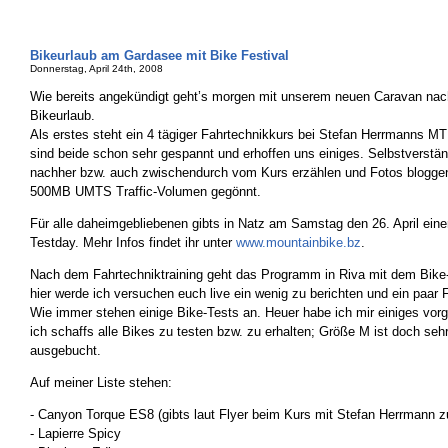
Bikeurlaub am Gardasee mit Bike Festival
Donnerstag, April 24th, 2008
Wie bereits angekündigt geht’s morgen mit unserem neuen Caravan nac
Bikeurlaub.
Als erstes steht ein 4 tägiger Fahrtechnikkurs bei Stefan Herrmanns 
sind beide schon sehr gespannt und erhoffen uns einiges. Selbstverstän
nachher bzw. auch zwischendurch vom Kurs erzählen und Fotos bloggen 
500MB UMTS Traffic-Volumen gegönnt.
Für alle daheimgebliebenen gibts in Natz am Samstag den 26. April ein
Testday. Mehr Infos findet ihr unter
www.mountainbike.bz
.
Nach dem Fahrtechniktraining geht das Programm in Riva mit dem Bike-
hier werde ich versuchen euch live ein wenig zu berichten und ein paar 
Wie immer stehen einige Bike-Tests an. Heuer habe ich mir einiges vor
ich schaffs alle Bikes zu testen bzw. zu erhalten; Größe M ist doch sehr
ausgebucht.
Auf meiner Liste stehen:
- Canyon Torque ES8 (gibts laut Flyer beim Kurs mit Stefan Herrmann z
- Lapierre Spicy