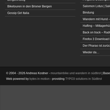
Salomon Lotus | Sal
Biketouren in den Brixner Bergen
Bindung
Gossip Girl Italia
Wandern mit Hund –
Hafling – Mittagerhü
Back on track – Rad
Firefox 3 Download
Der Pharao ist zurüc
Wieder da…
© 2004 - 2026 Andreas Kostner -
mountainbike und wandern in südtirol
| Bas
Web powered by
bytes in motion
- providing
TYPO3 solutions in Südtirol