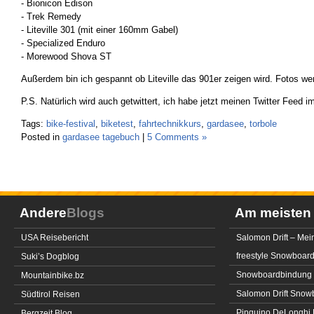
- Bionicon Edison
- Trek Remedy
- Liteville 301 (mit einer 160mm Gabel)
- Specialized Enduro
- Morewood Shova ST
Außerdem bin ich gespannt ob Liteville das 901er zeigen wird. Fotos 
P.S. Natürlich wird auch getwittert, ich habe jetzt meinen Twitter Feed i
Tags:
bike-festival
,
biketest
,
fahrtechnikkurs
,
gardasee
,
torbole
Posted in
gardasee tagebuch
|
5 Comments »
Andere
Blogs
Am meiste
USA Reisebericht
Salomon Drift – Mei
freestyle Snowboar
Suki’s Dogblog
Snowboardbindung 
Mountainbike.bz
Salomon Drift Snowbo
Südtirol Reisen
Pinguino DeLonghi 
Bergzeit Blog