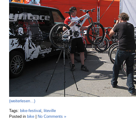
(weiterlesen…)
Tags:
bike-festival
,
liteville
Posted in
bike
|
No Comments »