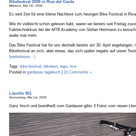
Bikefestival 2008 in Riva del Garda
Mittwoch, Mai 7th, 2008
Es wird Zeit für eine kleine Nachlese zum heurigen Bike Festival in Riv
Wie ihr vielleicht schon gelesen habt, waren wir bereits seit Freitag zuv
Fahrtechnikkurs bei der MTB Academy von Stefan Herrmann zu besuch
ander mal mehr.
Das Bike Festival hat für uns deshalb bereits am 30. April angefangen, 
Bikefestival an sich, aber etwas, das sich später negativ auf unser Test
(weiterlesen…)
Tags:
bike-festival
,
biketest
,
lago
,
riva
Posted in
gardasee tagebuch
|
10 Comments »
Liteville 901
Donnerstag, Mai 1st, 2008
Ganz frisch und brandheiß vom Gardasee gibts 3 Fotos vom neuen Litev