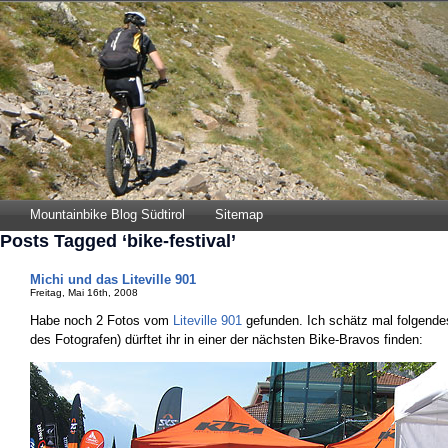
Mountainbike Blog Südtirol
Sitemap
Posts Tagged ‘bike-festival’
Michi und das Liteville 901
Freitag, Mai 16th, 2008
Habe noch 2 Fotos vom
Liteville 901
gefunden. Ich schätz mal folgendes
des Fotografen) dürftet ihr in einer der nächsten Bike-Bravos finden: