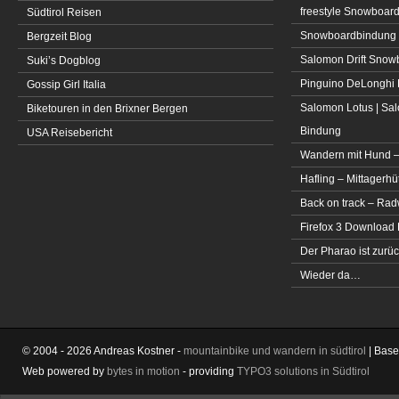
freestyle Snowboar
Südtirol Reisen
Snowboardbindung 
Bergzeit Blog
Salomon Drift Snowbo
Suki’s Dogblog
Pinguino DeLonghi 
Gossip Girl Italia
Salomon Lotus | Sal
Biketouren in den Brixner Bergen
Bindung
USA Reisebericht
Wandern mit Hund –
Hafling – Mittagerhü
Back on track – Rad
Firefox 3 Download
Der Pharao ist zurüc
Wieder da…
© 2004 - 2026 Andreas Kostner -
mountainbike und wandern in südtirol
| Bas
Web powered by
bytes in motion
- providing
TYPO3 solutions in Südtirol