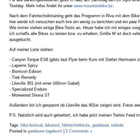
Testday. Mehr Infos findet ihr unter
www.mountainbike.bz
.
Nach dem Fahrtechniktraining geht das Programm in Riva mit dem Bike-
hier werde ich versuchen euch live ein wenig zu berichten und ein paar 
Wie immer stehen einige Bike-Tests an. Heuer habe ich mir einiges vor
ich schaffs alle Bikes zu testen bzw. zu erhalten; Größe M ist doch sehr
ausgebucht.
Auf meiner Liste stehen:
- Canyon Torque ES8 (gibts laut Flyer beim Kurs mit Stefan Herrmann z
- Lapierre Spicy
- Bionicon Edison
- Trek Remedy
- Liteville 301 (mit einer 160mm Gabel)
- Specialized Enduro
- Morewood Shova ST
Außerdem bin ich gespannt ob Liteville das 901er zeigen wird. Fotos 
P.S. Natürlich wird auch getwittert, ich habe jetzt meinen Twitter Feed i
Tags:
bike-festival
,
biketest
,
fahrtechnikkurs
,
gardasee
,
torbole
Posted in
gardasee tagebuch
|
5 Comments »