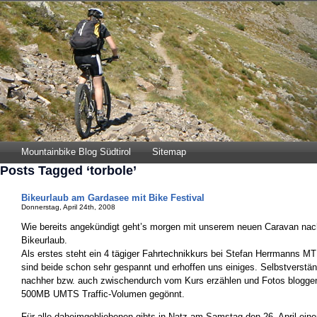
Mountainbike Blog Südtirol
Sitemap
Posts Tagged ‘torbole’
Bikeurlaub am Gardasee mit Bike Festival
Donnerstag, April 24th, 2008
Wie bereits angekündigt geht’s morgen mit unserem neuen Caravan nac
Bikeurlaub.
Als erstes steht ein 4 tägiger Fahrtechnikkurs bei Stefan Herrmanns 
sind beide schon sehr gespannt und erhoffen uns einiges. Selbstverstän
nachher bzw. auch zwischendurch vom Kurs erzählen und Fotos bloggen 
500MB UMTS Traffic-Volumen gegönnt.
Für alle daheimgebliebenen gibts in Natz am Samstag den 26. April ein