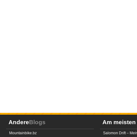
Andere
Blogs
Am meiste
Mountainbike.bz
Salomon Drift – Mei