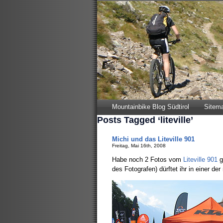
Mountainbike Blog Südtirol
Sitem
Posts Tagged ‘liteville’
Michi und das Liteville 901
Freitag, Mai 16th, 2008
Habe noch 2 Fotos vom
Liteville 901
g
des Fotografen) dürftet ihr in einer de