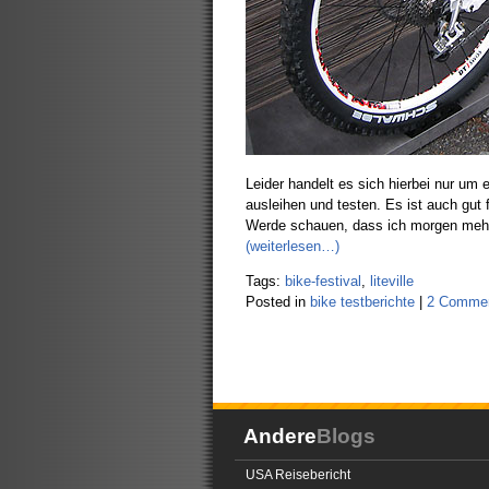
Leider handelt es sich hierbei nur um 
ausleihen und testen. Es ist auch gut
Werde schauen, dass ich morgen mehr 
(weiterlesen…)
Tags:
bike-festival
,
liteville
Posted in
bike testberichte
|
2 Commen
Andere
Blogs
USA Reisebericht