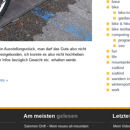
base
bike
bike-tr
gardas
bike & hik
bike testbe
computing
progr
seo
ein Ausstellungsstück, man darf das Gute also nicht
fun
 festgebunden, ich konnte es also nicht hochheben.
life
Infos bezüglich Gewicht etc. erhalten werde.
mountainbi
südtirol
südtirol
wandern in 
ts »
wintersport
work
Am meisten
gelesen
Letzte
Salomon Drift – Mein neues all-mountain
Mein Video