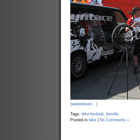
(weiterlesen…)
Tags:
bike-festival
,
liteville
Posted in
bike
|
No Comments »