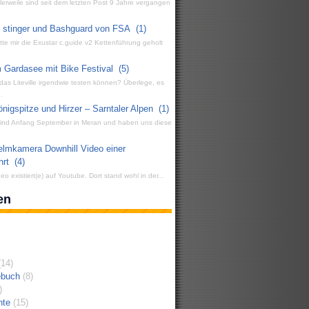
ttlerweile sind seit dem letzten Post 9 Jahre vergangen
g stinger und Bashguard von FSA
(1)
atte mir die Exustar c.guide v2 Kettenführung geholt
 Gardasee mit Bike Festival
(5)
 das Liteville irgendwie testen können? Überlege, es
.
igspitze und Hirzer – Sarntaler Alpen
(1)
 sind Anfang September in Meran und haben uns diese
elmkamera Downhill Video einer
hrt
(4)
eo existiert(e) auf Youtube. Dort stand wohl in der...
en
14)
ebuch
(8)
)
hte
(15)