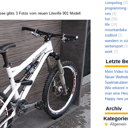
computing
(20
programming
(
ee gibts 3 Fotos vom neuen Liteville 901 Modell.
seo
(4)
fun
(58)
life
(24)
mountainbike t
südtirol
(2)
wandern in süd
wintersport
(1
work
(7)
Letzte Be
Mein Video fü
Neuer Weltrek
Spektakulärer
Wie erkennt m
man eine Herz
Happy new ye
Archiv
Kategorie
Allgemein