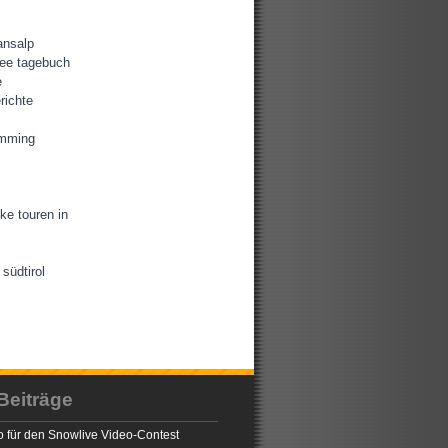
ansalp
ee tagebuch
e
richte
amming
ke touren in
südtirol
Beiträge
 für den Snowlive Video-Contest