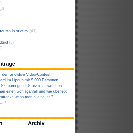
)
3)
ouren in südtirol
(43)
tirol
(3)
0)
iträge
r den Snowlive Video-Contest
ord im Lipdub mit 5.000 Personen
 Skitourengeher Sturz in slowmotion
an einen Schlaganfall und wie überlebt
attacke wenn man alleine ist ?
ar !
n
Archiv