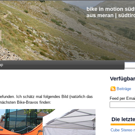
bike in motion südt
aus meran | südtir
ap
Verfügba
Beiträge
efunden. Ich schätz mal folgendes Bild (natürlich das
Feed per Emai
r nächsten Bike-Bravos finden:
Die letz
Cube Stereo m