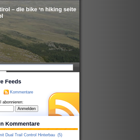
irol – die bike ‘n hiking seite
ol
re Feeds
Kommentare
l abonnieren:
ten Kommentare
it Dual Trail Control Hinterbau
(5)