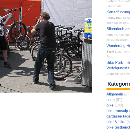
Stefanq
: Also mi
und ich als...
Kettenführun
Ronny Rox
: Hi h
aber das ist der...
Bikeurlaub am
Felix
: Hi, hast du
mir zur nächsten..
Wanderung Hön
Sigrid Luzar
: wir
Tour...
Bike Park - H
Verfolgungsfa
Stephan
: Das Vid
Kategori
Allgemein
(2)
base
(91)
bike
(140)
bike-transalp
(
gardasee tag
bike & hike
(4
bike testberic