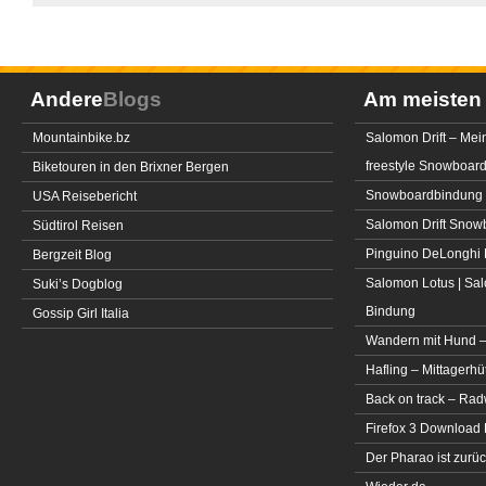
Andere
Blogs
Am meiste
Mountainbike.bz
Salomon Drift – Mei
freestyle Snowboar
Biketouren in den Brixner Bergen
Snowboardbindung 
USA Reisebericht
Salomon Drift Snowbo
Südtirol Reisen
Pinguino DeLonghi 
Bergzeit Blog
Salomon Lotus | Sal
Suki’s Dogblog
Bindung
Gossip Girl Italia
Wandern mit Hund –
Hafling – Mittagerhü
Back on track – Rad
Firefox 3 Download
Der Pharao ist zurüc