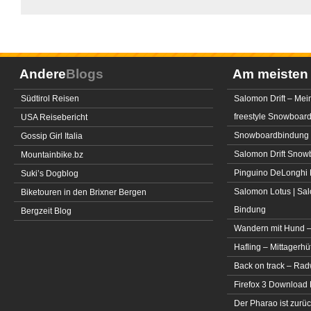
Andere
Blogs
Am meiste
Südtirol Reisen
Salomon Drift – Mei
freestyle Snowboar
USA Reisebericht
Snowboardbindung 
Gossip Girl Italia
Salomon Drift Snowbo
Mountainbike.bz
Pinguino DeLonghi 
Suki’s Dogblog
Salomon Lotus | Sal
Biketouren in den Brixner Bergen
Bindung
Bergzeit Blog
Wandern mit Hund –
Hafling – Mittagerhü
Back on track – Rad
Firefox 3 Download
Der Pharao ist zurüc