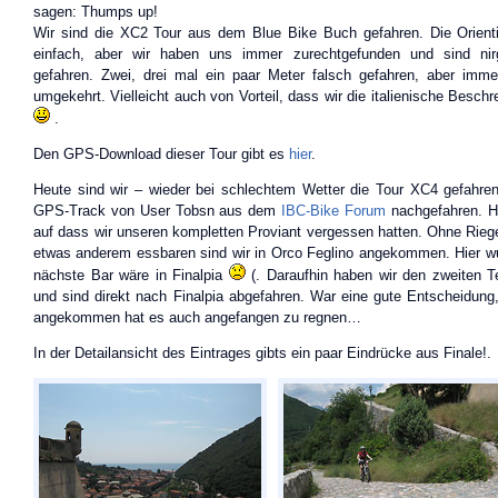
sagen: Thumps up!
Wir sind die XC2 Tour aus dem Blue Bike Buch gefahren. Die Orient
einfach, aber wir haben uns immer zurechtgefunden und sind nirge
gefahren. Zwei, drei mal ein paar Meter falsch gefahren, aber imm
umgekehrt. Vielleicht auch von Vorteil, dass wir die italienische Beschr
.
Den GPS-Download dieser Tour gibt es
hier
.
Heute sind wir – wieder bei schlechtem Wetter die Tour XC4 gefahren.
GPS-Track von User Tobsn aus dem
IBC-Bike Forum
nachgefahren. Ha
auf dass wir unseren kompletten Proviant vergessen hatten. Ohne Riege
etwas anderem essbaren sind wir in Orco Feglino angekommen. Hier wur
nächste Bar wäre in Finalpia
(. Daraufhin haben wir den zweiten Te
und sind direkt nach Finalpia abgefahren. War eine gute Entscheidung
angekommen hat es auch angefangen zu regnen…
In der Detailansicht des Eintrages gibts ein paar Eindrücke aus Finale!.