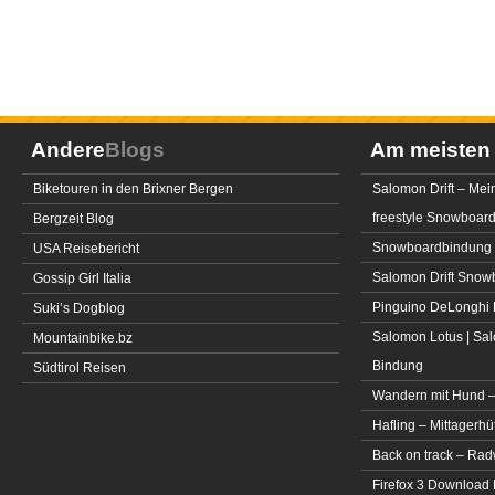
Andere
Blogs
Am meiste
Biketouren in den Brixner Bergen
Salomon Drift – Mei
freestyle Snowboar
Bergzeit Blog
Snowboardbindung 
USA Reisebericht
Salomon Drift Snowbo
Gossip Girl Italia
Pinguino DeLonghi 
Suki’s Dogblog
Salomon Lotus | Sal
Mountainbike.bz
Bindung
Südtirol Reisen
Wandern mit Hund –
Hafling – Mittagerhü
Back on track – Rad
Firefox 3 Download