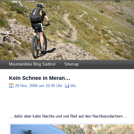
Mountainbike Blog Südtirol
Sitemap
Kein Schnee in Meran…
29 Nov, 2006 um 10:45 Uhr
life
… dafür aber kalte Nächte und viel Reif auf den Nachbarsdächern ….