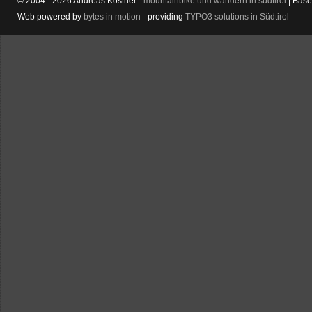
© 2004 - 2026 Andreas Kostner -
mountainbike und wandern in südtirol
| Bas
Web powered by
bytes in motion
- providing
TYPO3 solutions in Südtirol