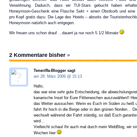
Verwöhnung. Dadurch, dass wir TUI-Stars gebucht haben erhalte
Honeymoon-Geschenk eine Flasche Sekt + einen Obstkorb und eine
pro Kopf gratis dazu. Die Lage des Hotels – abseits der Touristenhoc
Honeymoon natürlich auch entgegen.
Wir freuen uns schon drauf …dauert ja nur noch 5 1/2 Monate
2 Kommentare bisher
»
Teneriffa-Blogger
sagt
am 28. März 2006 @
15:13
Hallo,
das war eine sehr gute Entscheidung, die abwechslungsre
kanarische Insel für Eure Flitterwochen auszuwählen!! Hie
das Wetter aussuchen. Wenn es Euch im Süden zu heiß un
fahrt Ihr hoch in die Berge oder in den grünen Norden… D
wechselt während der Fahrt ständig, so daß Euch garantiert
wird…
Vielleicht schaut Ihr auch mal durch mein WebBlog, wir sin
Wochen hier