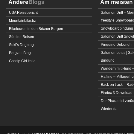
Andere
Blogs
Am meiste
USA Reisebericht
Salomon Drift – Mei
freestyle Snowboar
Mountainbike.bz
Snowboardbindung 
Biketouren in den Brixner Bergen
Salomon Drift Snowbo
Südtirol Reisen
Pinguino DeLonghi 
Suki’s Dogblog
Salomon Lotus | Sal
Bergzeit Blog
Bindung
Gossip Girl Italia
Wandern mit Hund –
Hafling – Mittagerhü
Back on track – Rad
Firefox 3 Download
Der Pharao ist zurüc
Wieder da…