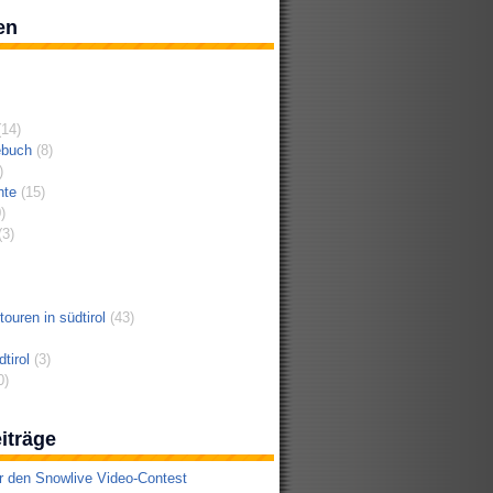
en
14)
ebuch
(8)
)
hte
(15)
)
3)
ouren in südtirol
(43)
tirol
(3)
0)
iträge
r den Snowlive Video-Contest