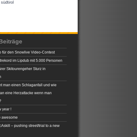
südtirol
Beiträge
 für den Snowlive Video-Contest
rekord im Lipdub mit 5.000 Personen
rer Skitourengeher Sturz in
n
t man einen Schlaganfall und wie
man eine Herzattacke wenn man
?
 year !
e awesome
skill – pushing street/trial to a new