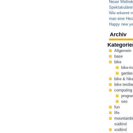
Neuer Weltrek
Spektakulärer
Wie erkennt m
man eine Herz
Happy new ye
Archiv
Kategorie
Allgemein
base
bike
bike-tr
gardas
bike & hik
bike testbe
computing
progr
seo
fun
life
mountainbi
südtirol
südtirol