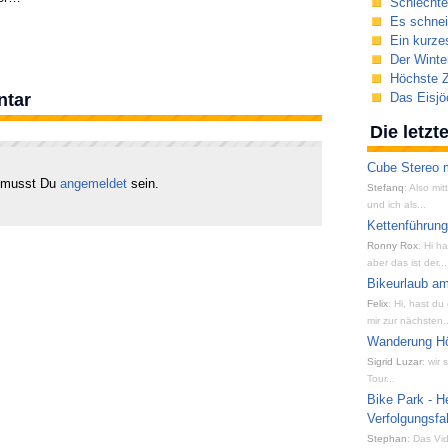
Schlechte
Es schnei
Ein kurze
Der Winter
Höchste Z
ntar
Das Eisjö
Die letz
Cube Stereo m
 musst Du
angemeldet
sein.
Stefanq
: Also mi
und ich als...
Kettenführun
Ronny Rox
: Hi h
aber das ist der...
Bikeurlaub am
Felix
: Hi, hast du
mir zur nächsten..
Wanderung Hön
Sigrid Luzar
: wir
Tour...
Bike Park - H
Verfolgungsfa
Stephan
: Das Vid