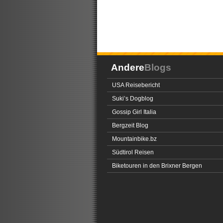
Andere
Blogs
USA Reisebericht
Suki’s Dogblog
Gossip Girl Italia
Bergzeit Blog
Mountainbike.bz
Südtirol Reisen
Biketouren in den Brixner Bergen