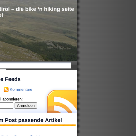
irol – die bike ‘n hiking seite
ol
re Feeds
Kommentare
l abonnieren:
m Post passende Artikel