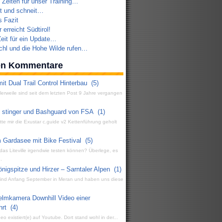
 Zeiten für unser Training…
t und schneit…
s Fazit
 erreicht Südtirol!
eit für ein Update…
chl und die Hohe Wilde rufen…
ten Kommentare
it Dual Trail Control Hinterbau
(5)
ttlerweile sind seit dem letzten Post 9 Jahre vergangen
g stinger und Bashguard von FSA
(1)
atte mir die Exustar c.guide v2 Kettenführung geholt
 Gardasee mit Bike Festival
(5)
 das Liteville irgendwie testen können? Überlege, es
.
igspitze und Hirzer – Sarntaler Alpen
(1)
 sind Anfang September in Meran und haben uns diese
elmkamera Downhill Video einer
hrt
(4)
eo existiert(e) auf Youtube. Dort stand wohl in der...