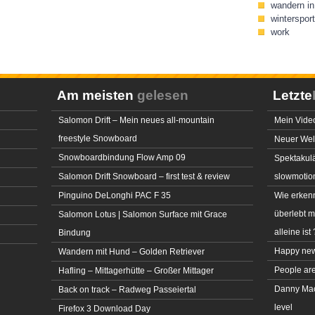
wandern in 
wintersport
work
Am meisten
gelesen
Letzte
Salomon Drift – Mein neues all-mountain
Mein Video
freestyle Snowboard
Neuer Welt
Snowboardbindung Flow Amp 09
Spektakulä
Salomon Drift Snowboard – first test & review
slowmotio
Pinguino DeLonghi PAC F 35
Wie erkenn
überlebt 
Salomon Lotus | Salomon Surface mit Grace
alleine ist 
Bindung
Happy new
Wandern mit Hund – Golden Retriever
People ar
Hafling – Mittagerhütte – Großer Mittager
Danny MacA
Back on track – Radweg Passeiertal
level
Firefox 3 Download Day