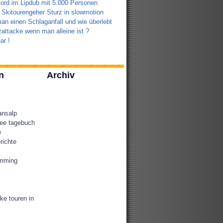
ord im Lipdub mit 5.000 Personen
 Skitourengeher Sturz in slowmotion
an einen Schlaganfall und wie überlebt
attacke wenn man alleine ist ?
ar !
n
Archiv
ansalp
ee tagebuch
e
richte
amming
ke touren in