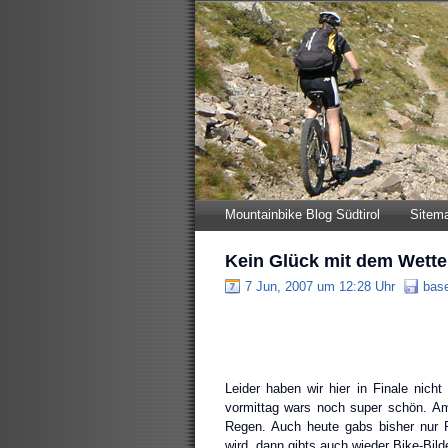
Mountainbike Blog Südtirol
Sitem
Kein Glück mit dem Wett
7 Jun, 2007 um 12:28 Uhr
bas
Leider haben wir hier in Finale nic
vormittag wars noch super schön. Am
Regen. Auch heute gabs bisher nur 
wird, dann gibts auch wieder Bike-Bil