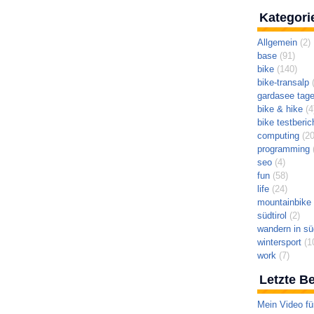
Kategori
Allgemein
(2)
base
(91)
bike
(140)
bike-transalp
(
gardasee tag
bike & hike
(4
bike testberic
computing
(20
programming
(
seo
(4)
fun
(58)
life
(24)
mountainbike t
südtirol
(2)
wandern in süd
wintersport
(1
work
(7)
Letzte Be
Mein Video fü