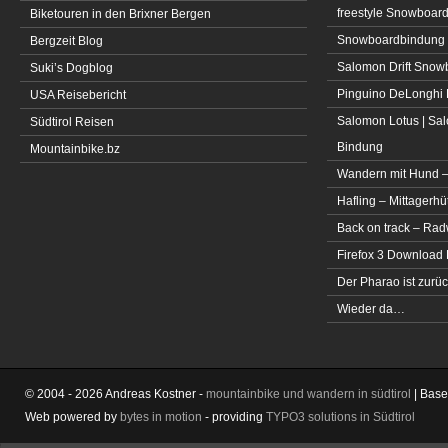
freestyle Snowboar
Biketouren in den Brixner Bergen
Snowboardbindung 
Bergzeit Blog
Salomon Drift Snowbo
Suki’s Dogblog
Pinguino DeLonghi 
USA Reisebericht
Salomon Lotus | Sal
Südtirol Reisen
Bindung
Mountainbike.bz
Wandern mit Hund –
Hafling – Mittagerhü
Back on track – Rad
Firefox 3 Download
Der Pharao ist zurüc
Wieder da…
© 2004 - 2026 Andreas Kostner -
mountainbike und wandern in südtirol
| Bas
Web powered by
bytes in motion
- providing
TYPO3 solutions in Südtirol