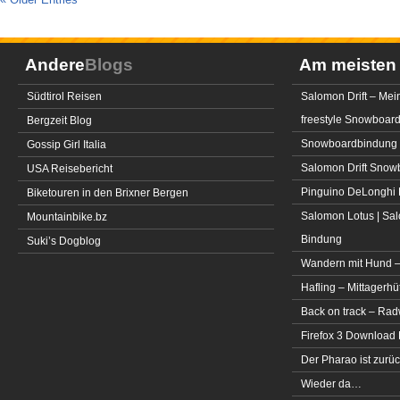
Andere
Blogs
Am meiste
Südtirol Reisen
Salomon Drift – Mei
freestyle Snowboar
Bergzeit Blog
Snowboardbindung 
Gossip Girl Italia
Salomon Drift Snowbo
USA Reisebericht
Pinguino DeLonghi 
Biketouren in den Brixner Bergen
Salomon Lotus | Sal
Mountainbike.bz
Bindung
Suki’s Dogblog
Wandern mit Hund –
Hafling – Mittagerhü
Back on track – Rad
Firefox 3 Download
Der Pharao ist zurüc
Wieder da…