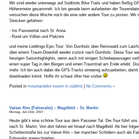
Wir sind wieder unterwegs auf Südtirols Bike Trails und haben fleißig 
Höhenmeter gesammelt. Ich bin gerade beim aufarbeiten der Tourendat
versuchen diese Woche noch die eine oder andere Tour zu posten. Wir s
Strecken gefahren:
- Ins Passeiertal nach St. Anna
- Rund um Völlan und Platzers
und meine Lieblings-Epic-Tour: Von Durnholz über Reinswald zum Latzf
über einem Traum-Downhill wieder zurück nach Durnholz. Diese Tour wa
heurigen Saisonhighlights, wenn auch mit einigen Schiebepassagen ver
einen super Tag in den Bergen und einen Traumtrail am Ende erlebt. Do
mehr. Ich bin auch dabei die GPS-Tracks einwenig aufzuarbeiten, damit 
downloaden könnt. Hoffe ihr schaut öfter hier vorbei
.
Posted in
mountainbike touren in südtirol
|
No Comments »
Valser Alm (Falseralm) – Magdfeld – St. Martin
Montag, Juli 23rd, 2007
Heute gibt’s eine schöne Tour aus dem Passeier Tal. Die Tour führt u
nach St. Martin. Von dort fahren wir hinauf nach Magdfeld. Ab hier folgen
Schotterstraße bis zur Valser Alm – bei manchen Schildern auch als Fa
Falseralm angeschrieben.