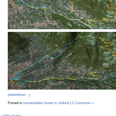
(weiterlesen…)
Posted in
mountainbike touren in südtirol
|
2 Comments »
« Older Entries