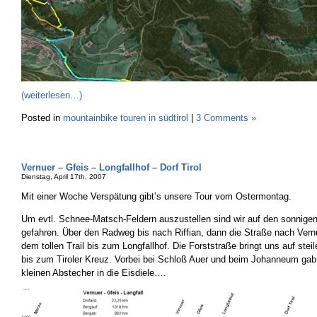
(weiterlesen…)
Posted in
mountainbike touren in südtirol
|
3 Comments »
Vernuer – Gfeis – Longfallhof – Dorf Tirol
Dienstag, April 17th, 2007
Mit einer Woche Verspätung gibt’s unsere Tour vom Ostermontag.
Um evtl. Schnee-Matsch-Feldern auszustellen sind wir auf den sonnigen 
gefahren. Über den Radweg bis nach Riffian, dann die Straße nach Vern
dem tollen Trail bis zum Longfallhof. Die Forststraße bringt uns auf ste
bis zum Tiroler Kreuz. Vorbei bei Schloß Auer und beim Johanneum gab
kleinen Abstecher in die Eisdiele….