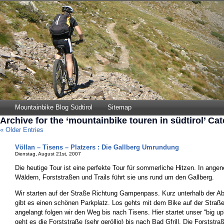
Mountainbike Blog Südtirol
Sitemap
Archive for the ‘mountainbike touren in südtirol’ Ca
« Older Entries
Völlan – Tisens – Platzers : Die Gallberg Umrundung
Dienstag, August 21st, 2007
Die heutige Tour ist eine perfekte Tour für sommerliche Hitzen. In ang
Wäldern, Forststraßen und Trails führt sie uns rund um den Gallberg.
Wir starten auf der Straße Richtung Gampenpass. Kurz unterhalb der A
gibt es einen schönen Parkplatz. Los gehts mit dem Bike auf der Straße
angelangt folgen wir den Weg bis nach Tisens. Hier startet unser “big uphil
geht es die Forststraße (sehr geröllig) bis nach Bad Gfrill. Die Forststr