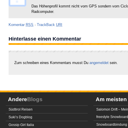
Das Höhenprofil kommt nicht vom GPS sondern vom Cic
Radcomputer.
Komentar
RSS
·
TrackBack
URI
Hinterlasse einen Kommentar
Zum schreiben eines Kommentars musst Du
angemeldet
sein.
Andere
Blogs
Am meiste
Südtirol Reisen
Salomon Drift – Mei
freestyle Snowboar
Suki’s Dogblog
Snowboardbindung 
Gossip Girl Italia