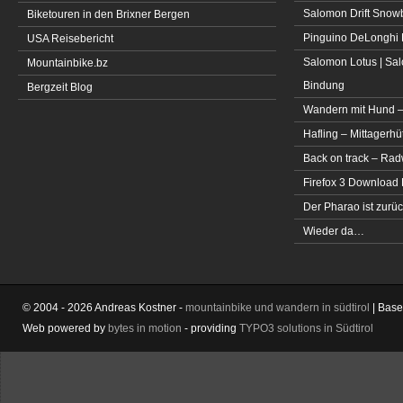
Salomon Drift Snowbo
Biketouren in den Brixner Bergen
Pinguino DeLonghi 
USA Reisebericht
Salomon Lotus | Sal
Mountainbike.bz
Bindung
Bergzeit Blog
Wandern mit Hund –
Hafling – Mittagerhü
Back on track – Rad
Firefox 3 Download
Der Pharao ist zurüc
Wieder da…
© 2004 - 2026 Andreas Kostner -
mountainbike und wandern in südtirol
| Bas
Web powered by
bytes in motion
- providing
TYPO3 solutions in Südtirol