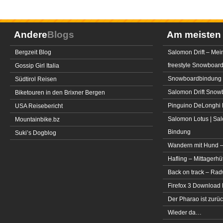
Andere
Blogs
Am meiste
Bergzeit Blog
Salomon Drift – Mei
freestyle Snowboar
Gossip Girl Italia
Snowboardbindung 
Südtirol Reisen
Salomon Drift Snowbo
Biketouren in den Brixner Bergen
Pinguino DeLonghi 
USA Reisebericht
Salomon Lotus | Sal
Mountainbike.bz
Bindung
Suki’s Dogblog
Wandern mit Hund –
Hafling – Mittagerhü
Back on track – Rad
Firefox 3 Download
Der Pharao ist zurüc
Wieder da…