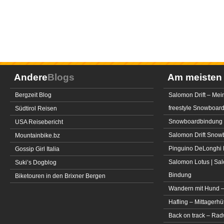
Andere
Blogs
Am meiste
Bergzeit Blog
Salomon Drift – Mei
freestyle Snowboar
Südtirol Reisen
Snowboardbindung 
USA Reisebericht
Salomon Drift Snowbo
Mountainbike.bz
Pinguino DeLonghi 
Gossip Girl Italia
Salomon Lotus | Sal
Suki’s Dogblog
Bindung
Biketouren in den Brixner Bergen
Wandern mit Hund –
Hafling – Mittagerhü
Back on track – Rad