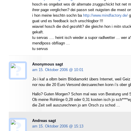
hosch es ongebot wos dir alternate zruggschickt hot net mi
ihrer page verglichen? dei passn seit nuigsten die mwst o
i hon meine leschtn sochn ba
http://www.mindfactory.de/
g
guat und es feedback isch unschlogbor !!!
wiaviel hosch die dvd gezohlt? die gleichn hon i mitn stuc
gekaft.
tu servas …. heint isch wieder a supor radlwetter … wer a*
mendlposs obfliagn …
tu servus
Anonymous sagt
am 15. Oktober 2006 @
10:01
Jo i kaf a olbm beim Blödiamorkt übers Internet, weil Geiz
nor nou die 20 Euro Versond derzuarechen konn i’s ober gl
Hallo? Guten Morgen? Schon mal was von Beratung und S
Ob meine Rohlinge 0,28 oder 0,31 kosten isch jo sch****eg
die Zeit sell auszurechnen jo am Orsch zu schod …
Andreas sagt
am 15. Oktober 2006 @
15:13