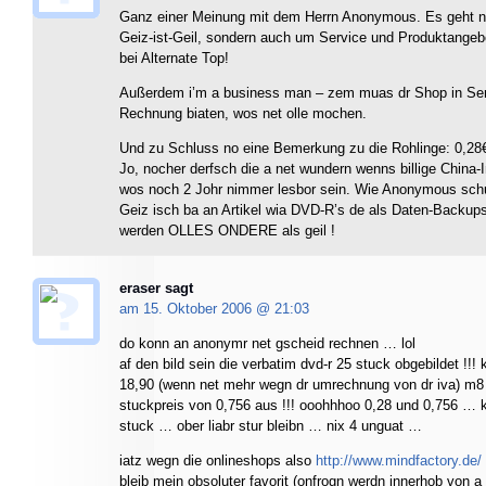
Ganz einer Meinung mit dem Herrn Anonymous. Es geht 
Geiz-ist-Geil, sondern auch um Service und Produktangebo
bei Alternate Top!
Außerdem i’m a business man – zem muas dr Shop in Serv
Rechnung biaten, wos net olle mochen.
Und zu Schluss no eine Bemerkung zu die Rohlinge: 0,28€
Jo, nocher derfsch die a net wundern wenns billige China-I
wos noch 2 Johr nimmer lesbor sein. Wie Anonymous sch
Geiz isch ba an Artikel wia DVD-R’s de als Daten-Backup
werden OLLES ONDERE als geil !
eraser sagt
am 15. Oktober 2006 @
21:03
do konn an anonymr net gscheid rechnen … lol
af den bild sein die verbatim dvd-r 25 stuck obgebildet !!! 
18,90 (wenn net mehr wegn dr umrechnung von dr iva) m8 
stuckpreis von 0,756 aus !!! ooohhhoo 0,28 und 0,756 … k
stuck … ober liabr stur bleibn … nix 4 unguat …
iatz wegn die onlineshops also
http://www.mindfactory.de/
bleib mein obsoluter favorit (onfrogn werdn innerhob von a