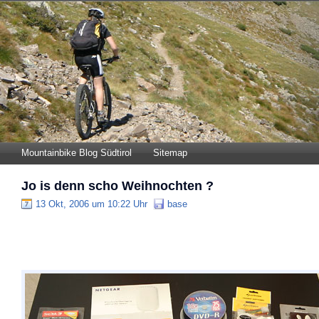
Mountainbike Blog Südtirol
Sitemap
Jo is denn scho Weihnochten ?
13 Okt, 2006 um 10:22 Uhr
base