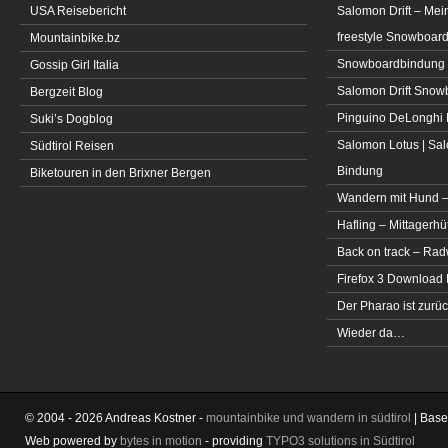
USA Reisebericht
Salomon Drift – Mei
freestyle Snowboar
Mountainbike.bz
Snowboardbindung 
Gossip Girl Italia
Salomon Drift Snowbo
Bergzeit Blog
Pinguino DeLonghi 
Suki’s Dogblog
Salomon Lotus | Sal
Südtirol Reisen
Bindung
Biketouren in den Brixner Bergen
Wandern mit Hund –
Hafling – Mittagerhü
Back on track – Rad
Firefox 3 Download
Der Pharao ist zurüc
Wieder da…
© 2004 - 2026 Andreas Kostner -
mountainbike und wandern in südtirol
| Bas
Web powered by
bytes in motion
- providing
TYPO3 solutions in Südtirol