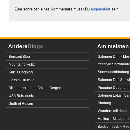
Zum schreiben eines Kommentars musst Du
angemeldet
sein.
Andere
Blogs
Am meiste
Bergzeit Blog
Salomon Drift – Mei
freestyle Snowboar
Mountainbike.bz
Snowboardbindung 
Suki’s Dogblog
Salomon Drift Snowbo
Gossip Girl Italia
Pinguino DeLonghi 
Biketouren in den Brixner Bergen
Salomon Lotus | Sal
USA Reisebericht
Bindung
Südtirol Reisen
Wandern mit Hund –
Hafling – Mittagerhü
Back on track – Rad