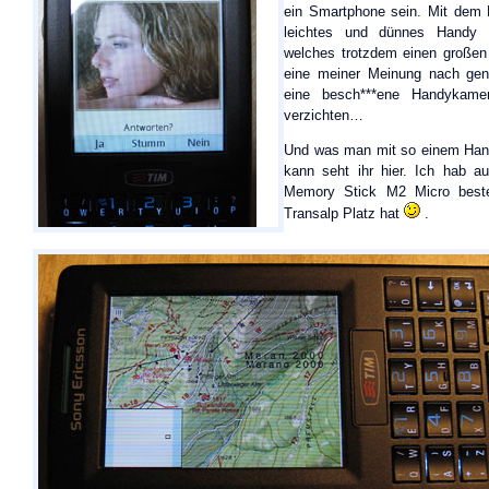
ein Smartphone sein. Mit dem M
leichtes und dünnes Handy 
welches trotzdem einen großen
eine meiner Meinung nach geni
eine besch***ene Handykame
verzichten…
Und was man mit so einem Hand
kann seht ihr hier. Ich hab a
Memory Stick M2 Micro bestel
Transalp Platz hat
.