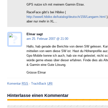
GPS nutze ich mit meinem Garmin Etrax.
RaceFace gibt’s bei Hibike (
http://www4.hibike.de/katalog/deutsch/156/Langarm.html
)
aber nur mehr in XL…
Elmar sagt
am 25. Februar 2007 @
21:00
Hallo, hab gerade die Berichte von deren SW gelesen. Kan
mitteilen von wem diese SW ist. Hast du Höhenprofile auc
Gps-Mobile kenne ich auch, hab sie mal getestet; nicht sc
würde gerne etwas über dieser erfahren. Finde dies als Al
& Garmin eine Gute Lösung.
Grüsse Elmar
Komentar
RSS
·
TrackBack
URI
Hinterlasse einen Kommentar